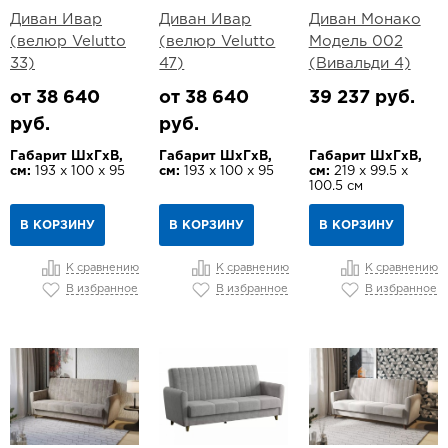
Диван Ивар
Диван Ивар
Диван Монако
(велюр Velutto
(велюр Velutto
Модель 002
33)
47)
(Вивальди 4)
от 38 640
от 38 640
39 237 руб.
руб.
руб.
Габарит ШхГхВ,
Габарит ШхГхВ,
Габарит ШхГхВ,
см:
193 х 100 х 95
см:
193 х 100 х 95
см:
219 х 99.5 х
100.5 см
В КОРЗИНУ
В КОРЗИНУ
В КОРЗИНУ
К сравнению
К сравнению
К сравнению
В избранное
В избранное
В избранное