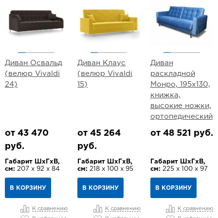
Диван Освальд
Диван Клаус
Диван
(велюр Vivaldi
(велюр Vivaldi
раскладной
24)
15)
Монро, 195х130,
книжка,
высокие ножки,
ортопедический
от 43 470
от 45 264
от 48 521 руб.
руб.
руб.
Габарит ШхГхВ,
Габарит ШхГхВ,
Габарит ШхГхВ,
см:
207 х 92 х 84
см:
218 х 100 х 95
см:
225 х 100 х 97
В КОРЗИНУ
В КОРЗИНУ
В КОРЗИНУ
К сравнению
К сравнению
К сравнению