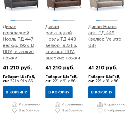
Диван
Диван
Диван Ноэль
раскладной
раскладной
арт. ТД 449
Ноэль ТД 447
Ноэль ТД 448
(велюр Velutto
велюр, 192х113,
велюр 192х113,
08)
ППУ, высокие
книжка, ППУ,
ножки
высокие ножки
41 210 руб.
41 210 руб.
41 210 руб.
Габарит ШхГхВ,
Габарит ШхГхВ,
Габарит ШхГхВ,
см:
221 х 91 х 86
см:
221 х 91 х 86
см:
221 х 91 х 86
В КОРЗИНУ
В КОРЗИНУ
В КОРЗИНУ
К сравнению
К сравнению
К сравнению
В избранное
В избранное
В избранное