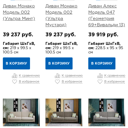
Диван Монако
Диван Монако
Диван Алекс
Модель 002
Модель 002
Модель 047
(Ультра Минт)
(Ультра
(Геометрия
Мустард)
69+Вивальди 13)
39 237 руб.
39 237 руб.
39 919 руб.
Габарит ШхГхВ,
Габарит ШхГхВ,
Габарит ШхГхВ,
см:
219 х 99.5 х
см:
219 х 99.5 х
см:
228.5 х 95 х 95
100.5 см
100.5 см
см
В КОРЗИНУ
В КОРЗИНУ
В КОРЗИНУ
К сравнению
К сравнению
К сравнению
В избранное
В избранное
В избранное