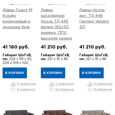
Диван Грант-М
Диван
Диван Ноэль
Корфу
раскладной
арт. ТД 446
коричневый и
Ноэль ТД 445
(велюр Velutto
экокожа беж
велюр 192х113,
33)
книжка, ППУ,
высокие ножки
41 160 руб.
41 210 руб.
41 210 руб.
Габарит ШхГхВ,
Габарит ШхГхВ,
Габарит ШхГхВ,
см:
224 х 99 х 92,
см:
221 х 91 х 86
см:
221 х 91 х 86
224 х 109 х 102
В КОРЗИНУ
В КОРЗИНУ
В КОРЗИНУ
К сравнению
К сравнению
К сравнению
В избранное
В избранное
В избранное