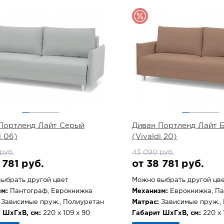
Портленд Лайт Серый
Диван Портленд Лайт 
i 06)
(Vivaldi 20)
руб.
43 090 руб.
 781 руб.
от 38 781 руб.
ыбрать другой цвет
Можно выбрать другой цв
м:
Пантограф, Еврокнижка
Механизм:
Еврокнижка, П
Зависимые пруж., Полиуретан
Матрас:
Зависимые пруж.,
 ШхГхВ, см:
220 х 109 х 90
Габарит ШхГхВ, см:
220 х 