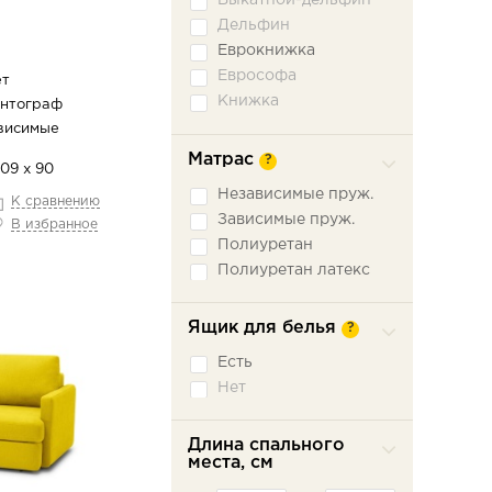
Выкатной-дельфин
Дельфин
Еврокнижка
Еврософа
ет
Книжка
антограф
Книжка откатная
висимые
Малютка
Матрас
?
109 х 90
Ножницы
Независимые пруж.
К сравнению
Пантограф
Зависимые пруж.
В избранное
Подъемное сидение
Полиуретан
Сабля
Полиуретан латекс
Трехсекционная
еврокнижка
Седафлекс
Ящик для белья
?
Французская
раскладушка
Есть
Нет
Длина спального
места, см