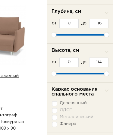
Глубина, см
от
до
Высота, см
от
до
Бежевый
Каркас основания
спального места
Деревянный
ет
ЛДСП
антограф
Металлический
 Полиуретан
Фанера
109 х 90