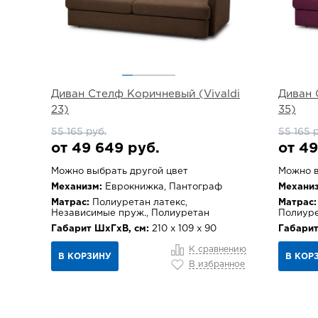
Диван Стелф Коричневый (Vivaldi
Диван 
23)
35)
55 165 руб.
55 165 
от 49 649 руб.
от 49
Можно выбрать другой цвет
Можно в
Механизм:
Еврокнижка, Пантограф
Механиз
Матрас:
Полиуретан латекс,
Матрас:
Независимые пруж., Полиуретан
Полиуре
Габарит ШхГхВ, см:
210 х 109 х 90
Габарит
К сравнению
В КОРЗИНУ
В КОР
В избранное