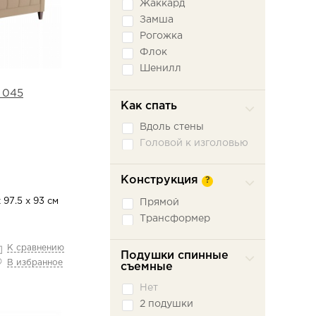
Жаккард
Замша
Рогожка
Флок
Шенилл
Экокожа
 045
Как спать
Вдоль стены
Головой к изголовью
Конструкция
?
 97.5 х 93 см
Прямой
Трансформер
К сравнению
Подушки спинные
В избранное
съемные
Нет
2 подушки