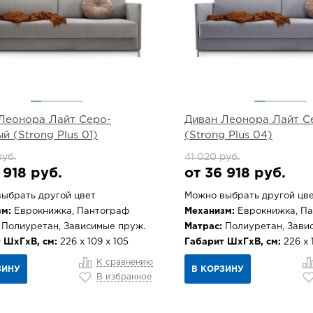
Леонора Лайт Серо-
Диван Леонора Лайт С
й (Strong Plus 01)
(Strong Plus 04)
руб.
41 020 руб.
 918 руб.
от 36 918 руб.
ыбрать другой цвет
Можно выбрать другой цв
м:
Еврокнижка, Пантограф
Механизм:
Еврокнижка, П
Полиуретан, Зависимые пруж.
Матрас:
Полиуретан, Зави
 ШхГхВ, см:
226 х 109 х 105
Габарит ШхГхВ, см:
226 х 
К сравнению
ЗИНУ
В КОРЗИНУ
В избранное