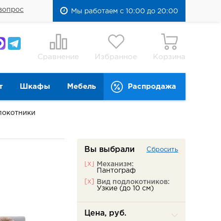
вопрос
Мы работаем с 10:00 до 20:00
Сравнение
Избранное
Корзина
т
Шкафы
Мебель
Распродажа
локотники
Вы выбрали
Сбросить
[x]
Механизм:
Пантограф
[x]
Вид подлокотников:
Узкие (до 10 см)
Цена, руб.