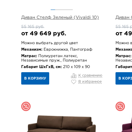
Диван Стелф Зеленый (Vivaldi 10)
Диван 
55 165 руб.
55 165 
от 49 649 руб.
от 49
Можно выбрать другой цвет
Можно в
Механизм:
Еврокнижка, Пантограф
Механиз
Матрас:
Полиуретан латекс,
Матрас:
Независимые пруж., Полиуретан
Независ
Габарит ШхГхВ, см:
210 х 109 х 90
Габарит
К сравнению
В КОРЗИНУ
В КОР
В избранное