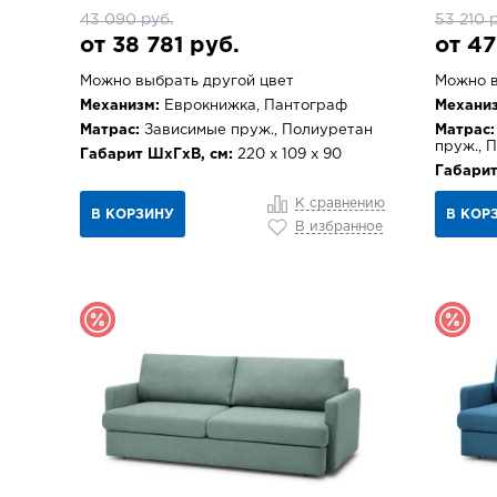
43 090 руб.
53 210 
от 38 781 руб.
от 47
Можно выбрать другой цвет
Можно в
Механизм:
Еврокнижка, Пантограф
Механиз
Матрас:
Зависимые пруж., Полиуретан
Матрас:
пруж., 
Габарит ШхГхВ, см:
220 х 109 х 90
Габарит
К сравнению
В КОРЗИНУ
В КОР
В избранное