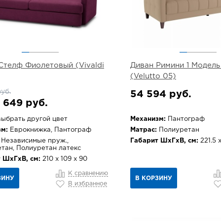
Стелф Фиолетовый (Vivaldi
Диван Римини 1 Модель
(Velutto 05)
руб.
54 594 руб.
 649 руб.
ыбрать другой цвет
Механизм:
Пантограф
м:
Еврокнижка, Пантограф
Матрас:
Полиуретан
Независимые пруж.,
Габарит ШхГхВ, см:
221.5 х
тан, Полиуретан латекс
 ШхГхВ, см:
210 х 109 х 90
К сравнению
ЗИНУ
В КОРЗИНУ
В избранное