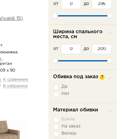
от
до
valdi 15)
Ширина спального
места, см
ет
от
до
рокнижка
с,
уретан
109 х 90
Обивка под заказ
?
К сравнению
В избранное
Да
Нет
Материал обивки
Букле
На заказ
Велюр