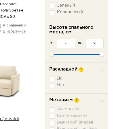
антограф
Зеленый
 Полиуретан
Коричневый
109 х 90
Красный
Оранжевый
К сравнению
Высота спального
В избранное
места, см
Розовый
Серый
от
до
Синий
Фиолетовый
Черный
Раскладной
?
Да
Нет
Механизм
?
Аккордеон
Без механизма
(Vivaldi
Выкатной вперед