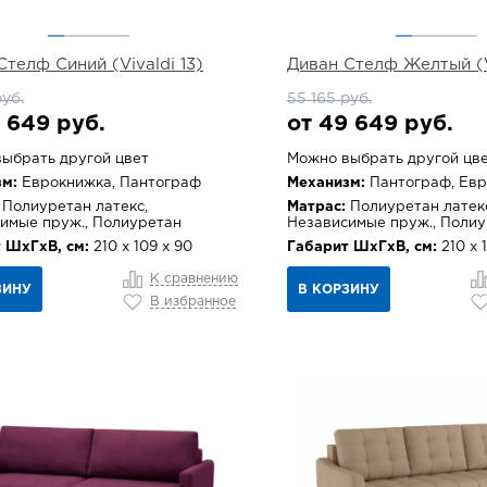
Стелф Синий (Vivaldi 13)
Диван Стелф Желтый (Vi
руб.
55 165 руб.
 649 руб.
от 49 649 руб.
ыбрать другой цвет
Можно выбрать другой цв
м:
Еврокнижка, Пантограф
Механизм:
Пантограф, Ев
Полиуретан латекс,
Матрас:
Полиуретан латек
имые пруж., Полиуретан
Независимые пруж., Поли
 ШхГхВ, см:
210 х 109 х 90
Габарит ШхГхВ, см:
210 х 
К сравнению
ЗИНУ
В КОРЗИНУ
В избранное