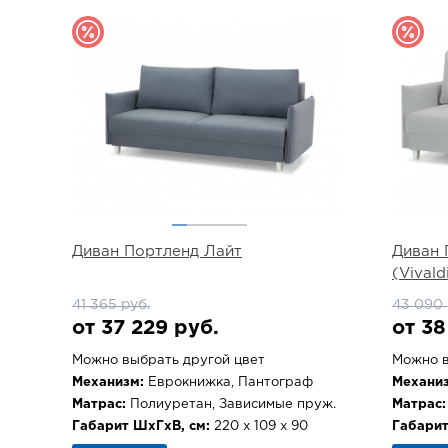
Диван Портленд Лайт
Диван 
(Vivald
41 365 руб.
43 090 
от 37 229 руб.
от 38
Можно выбрать другой цвет
Можно в
Механизм:
Еврокнижка, Пантограф
Механиз
Матрас:
Полиуретан, Зависимые пруж.
Матрас:
Габарит ШхГхВ, см:
220 х 109 х 90
Габарит