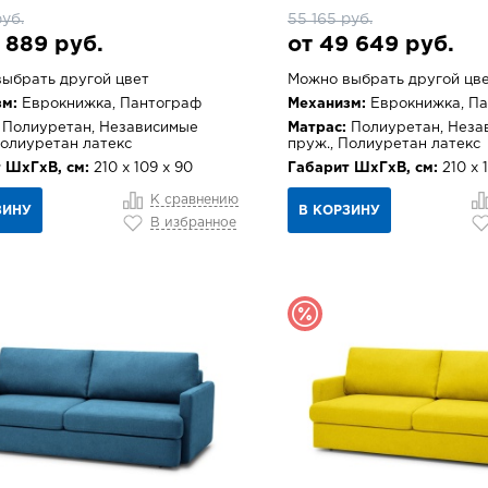
руб.
55 165 руб.
 889 руб.
от 49 649 руб.
ыбрать другой цвет
Можно выбрать другой цв
м:
Еврокнижка, Пантограф
Механизм:
Еврокнижка, П
Полиуретан, Независимые
Матрас:
Полиуретан, Неза
Полиуретан латекс
пруж., Полиуретан латекс
 ШхГхВ, см:
210 х 109 х 90
Габарит ШхГхВ, см:
210 х 
К сравнению
ЗИНУ
В КОРЗИНУ
В избранное