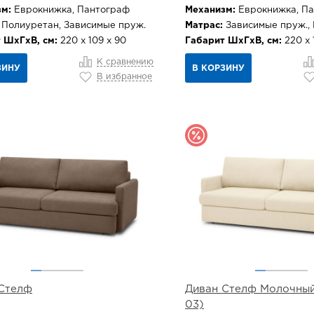
м:
Еврокнижка, Пантограф
Механизм:
Еврокнижка, П
Полиуретан, Зависимые пруж.
Матрас:
Зависимые пруж.,
 ШхГхВ, см:
220 х 109 х 90
Габарит ШхГхВ, см:
220 х 
К сравнению
ЗИНУ
В КОРЗИНУ
В избранное
Стелф
Диван Стелф Молочный 
03)