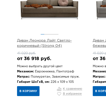
Диван Леонора Лайт Светло-
Диван 
коричневый (Strong 04)
бежевы
41 020 руб.
41 020 
от 36 918 руб.
от 36
Можно выбрать другой цвет
Можно в
Механизм:
Еврокнижка, Пантограф
Механиз
Матрас:
Полиуретан, Зависимые пруж.
Матрас:
Габарит ШхГхВ, см:
226 х 109 х 105
Габарит
К сравнению
В КОРЗИНУ
В КОР
В избранное