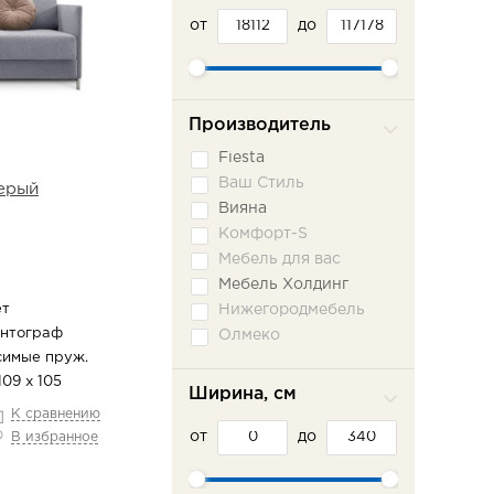
от
до
Производитель
Fiesta
Ваш Стиль
ерый
Вияна
Комфорт-S
Мебель для вас
Мебель Холдинг
ет
Нижегородмебель
антограф
Олмеко
симые пруж.
Пратекс
109 х 105
Сильва ММ
Ширина, см
Сола-М
К сравнению
от
Фламинго
до
В избранное
Шарм-Дизайн
Эврика