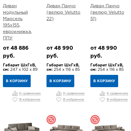
Диван
Диван Панчо
Диван Панчо
модульный
(велюр Velutto
(велюр Velutto
Марсель
22)
51)
195х155,
еврокнижка,
ППУ
от 48 886
от 48 990
от 48 990
руб.
руб.
руб.
Габарит ШхГхВ,
Габарит ШхГхВ,
Габарит ШхГхВ,
см:
247 х 102 х 89
см:
254 х 116 х 85
см:
254 х 116 х 85
В КОРЗИНУ
В КОРЗИНУ
В КОРЗИНУ
К сравнению
К сравнению
К сравнению
В избранное
В избранное
В избранное