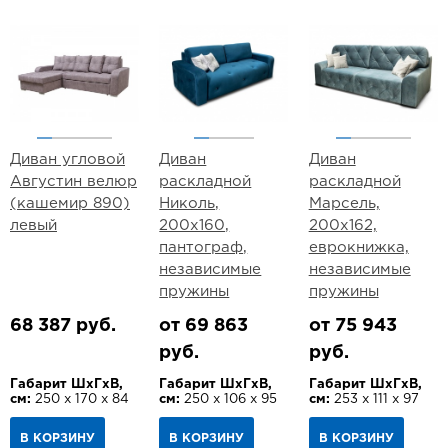
Диван угловой
Диван
Диван
Августин велюр
раскладной
раскладной
(кашемир 890)
Николь,
Марсель,
левый
200х160,
200х162,
пантограф,
еврокнижка,
независимые
независимые
пружины
пружины
68 387 руб.
от 69 863
от 75 943
руб.
руб.
Габарит ШхГхВ,
Габарит ШхГхВ,
Габарит ШхГхВ,
см:
250 х 170 х 84
см:
250 х 106 х 95
см:
253 х 111 х 97
В КОРЗИНУ
В КОРЗИНУ
В КОРЗИНУ