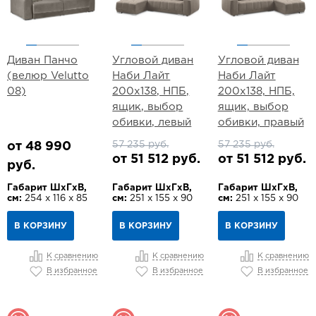
Диван Панчо
Угловой диван
Угловой диван
(велюр Velutto
Наби Лайт
Наби Лайт
08)
200х138, НПБ,
200х138, НПБ,
ящик, выбор
ящик, выбор
обивки, левый
обивки, правый
57 235 руб.
57 235 руб.
от 48 990
от 51 512 руб.
от 51 512 руб.
руб.
Габарит ШхГхВ,
Габарит ШхГхВ,
Габарит ШхГхВ,
см:
254 х 116 х 85
см:
251 х 155 х 90
см:
251 х 155 х 90
В КОРЗИНУ
В КОРЗИНУ
В КОРЗИНУ
К сравнению
К сравнению
К сравнению
В избранное
В избранное
В избранное