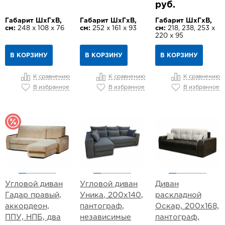
руб.
Габарит ШхГхВ,
Габарит ШхГхВ,
Габарит ШхГхВ,
см:
248 х 108 х 76
см:
252 х 161 х 93
см:
218, 238, 253 х
220 х 95
В КОРЗИНУ
В КОРЗИНУ
В КОРЗИНУ
К сравнению
К сравнению
К сравнению
В избранное
В избранное
В избранное
Угловой диван
Угловой диван
Диван
Гадар правый,
Уника, 200х140,
раскладной
аккордеон,
пантограф,
Оскар, 200х168,
ППУ, НПБ, два
независимые
пантограф,