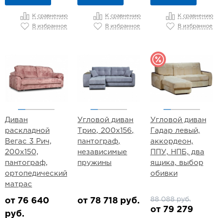
К сравнению
К сравнению
К сравнению
В избранное
В избранное
В избранное
Диван
Угловой диван
Угловой диван
раскладной
Трио, 200х156,
Гадар левый,
Вегас 3 Рич,
пантограф,
аккордеон,
200х150,
независимые
ППУ, НПБ, два
пантограф,
пружины
ящика, выбор
ортопедический
обивки
матрас
88 088 руб.
от 76 640
от 78 718 руб.
от 79 279
руб.