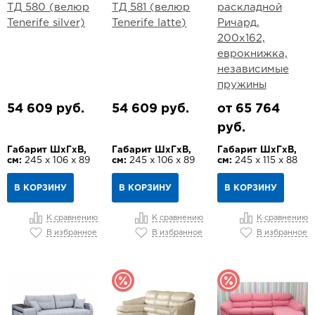
ТД 580 (велюр
ТД 581 (велюр
раскладной
Tenerife silver)
Tenerife latte)
Ричард,
200х162,
еврокнижка,
независимые
пружины
54 609 руб.
54 609 руб.
от 65 764
руб.
Габарит ШхГхВ,
Габарит ШхГхВ,
Габарит ШхГхВ,
см:
245 х 106 х 89
см:
245 х 106 х 89
см:
245 х 115 х 88
В КОРЗИНУ
В КОРЗИНУ
В КОРЗИНУ
К сравнению
К сравнению
К сравнению
В избранное
В избранное
В избранное