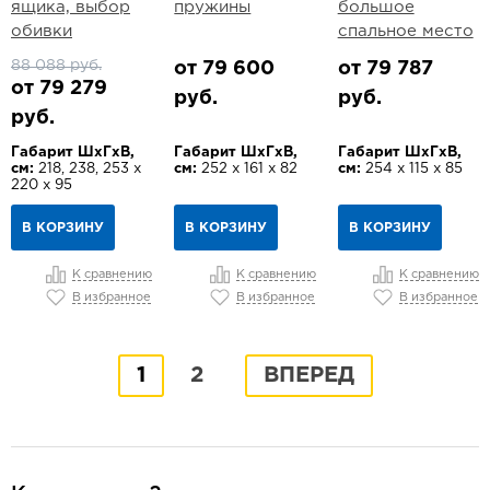
ящика, выбор
пружины
большое
обивки
спальное место
88 088 руб.
от 79 600
от 79 787
от 79 279
руб.
руб.
руб.
Габарит ШхГхВ,
Габарит ШхГхВ,
Габарит ШхГхВ,
см:
218, 238, 253 х
см:
252 х 161 х 82
см:
254 х 115 х 85
220 х 95
В КОРЗИНУ
В КОРЗИНУ
В КОРЗИНУ
К сравнению
К сравнению
К сравнению
В избранное
В избранное
В избранное
1
2
ВПЕРЕД