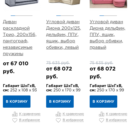
Диван
Угловой диван
Угловой диван
раскладной
Диона 200х125,
Диона дельфин,
Трио, 200х156,
дельфин, ППУ,
ППУ, ящик,
пантограф,
ящик, выбор
выбор обивки,
независимые
обивки, левый
правый
пружины
75 635 руб.
75 635 руб.
от 67 010
от 68 072
от 68 072
руб.
руб.
руб.
Габарит ШхГхВ,
Габарит ШхГхВ,
Габарит ШхГхВ,
см:
252 х 108 х 93
см:
250 х 170 х 99
см:
250 х 170 х 99
В КОРЗИНУ
В КОРЗИНУ
В КОРЗИНУ
К сравнению
К сравнению
К сравнению
В избранное
В избранное
В избранное