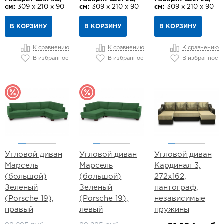
см:
309 х 210 х 90
см:
309 х 210 х 90
см:
309 х 210 х 90
В КОРЗИНУ
В КОРЗИНУ
В КОРЗИНУ
К сравнению
К сравнению
К сравнению
В избранное
В избранное
В избранное
Угловой диван
Угловой диван
Угловой диван
Марсель
Марсель
Кардинал 3,
(большой)
(большой)
272х162,
Зеленый
Зеленый
пантограф,
(Porsche 19),
(Porsche 19),
независимые
правый
левый
пружины