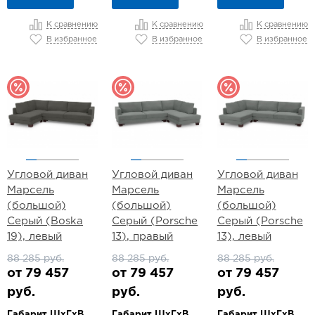
К сравнению
К сравнению
К сравнению
В избранное
В избранное
В избранное
Угловой диван
Угловой диван
Угловой диван
Марсель
Марсель
Марсель
(большой)
(большой)
(большой)
Серый (Boska
Серый (Porsche
Серый (Porsche
19), левый
13), правый
13), левый
88 285 руб.
88 285 руб.
88 285 руб.
от 79 457
от 79 457
от 79 457
руб.
руб.
руб.
Габарит ШхГхВ,
Габарит ШхГхВ,
Габарит ШхГхВ,