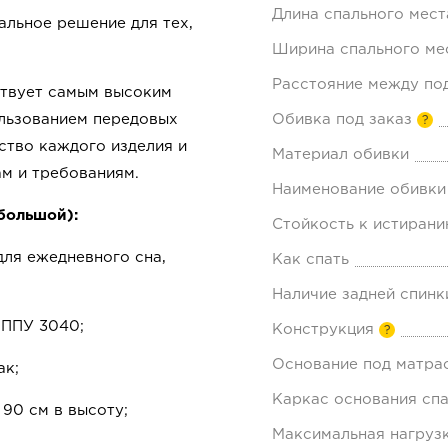
Длина спального мест
альное решение для тех,
Ширина спального мес
Расстояние между по
ствует самым высоким
ользованием передовых
Обивка под заказ
?
ство каждого изделия и
Материал обивки
м и требованиям.
Наименование обивки
большой):
Стойкость к истирани
для ежедневного сна,
Как спать
Наличие задней спинк
 ППУ 3040;
Конструкция
?
Основание под матра
ак;
Каркас основания спа
 90 см в высоту;
Максимальная нагрузк