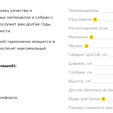
азец качества и
Производитель
ных материалов и собран с
Раскладной
?
ослужит вам долгие годы,
Расположение угла
ности.
Механизм
?
ой) гармонично впишется в
Матрас
?
беспечит максимальный
Габарит ШхГхВ, см
Ширина, см
ольшой):
Глубина, см
Высота, см
Другие размеры на за
омфорта;
Ящик для белья
?
Размер спального мес