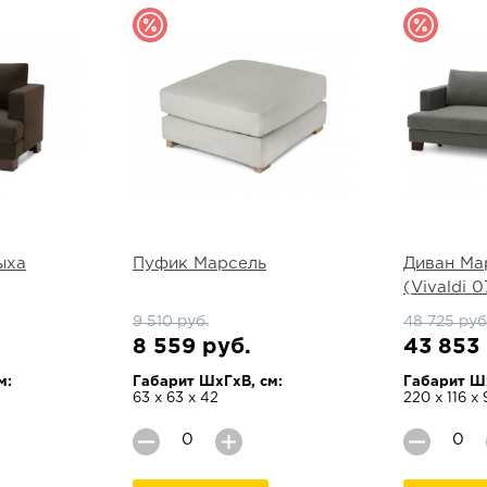
ыха
Пуфик Марсель
Диван Ма
(Vivaldi 0
9 510 руб.
48 725 руб
8 559 руб.
43 853 
м:
Габарит ШхГхВ, см:
Габарит Шх
63 х 63 х 42
220 х 116 х