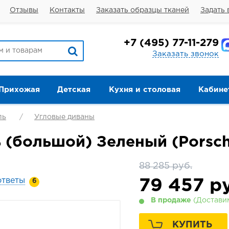
Отзывы
Контакты
Заказать образцы тканей
Задать 
+7
(495) 77-11-279
Заказать звонок
Прихожая
Детская
Кухня и столовая
Кабине
ль
Угловые диваны
 (большой) Зеленый (Porsch
88 285 руб.
ответы
79 457
ру
6
В продаже
(Доставим
КУПИТЬ