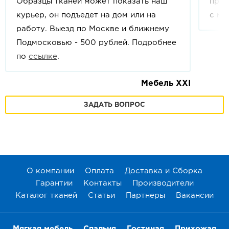
Образцы тканей может показать наш
прои
курьер, он подъедет на дом или на
с мо
работу. Выезд по Москве и ближнему
Подмосковью - 500 рублей. Подробнее
по
ссылке
.
Мебель XXI
ЗАДАТЬ ВОПРОС
О компании
Оплата
Доставка и Сборка
Гарантии
Контакты
Производители
Каталог тканей
Статьи
Партнеры
Вакансии
Мягкая мебель
Спальня
Гостиная
Прихожая