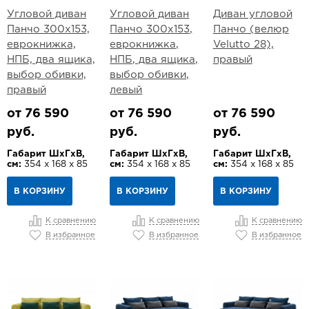
Угловой диван
Угловой диван
Диван угловой
Панчо 300х153,
Панчо 300х153,
Панчо (велюр
еврокнижка,
еврокнижка,
Velutto 28),
НПБ, два ящика,
НПБ, два ящика,
правый
выбор обивки,
выбор обивки,
правый
левый
от 76 590
от 76 590
от 76 590
руб.
руб.
руб.
Габарит ШхГхВ,
Габарит ШхГхВ,
Габарит ШхГхВ,
см:
354 х 168 х 85
см:
354 х 168 х 85
см:
354 х 168 х 85
В КОРЗИНУ
В КОРЗИНУ
В КОРЗИНУ
К сравнению
К сравнению
К сравнению
В избранное
В избранное
В избранное