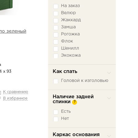
На заказ
Велюр
Жаккард
Замша
ло зеленый
Рогожка
Флок
Шенилл
Экокожа
а
Как спать
4 х 93
Головой к изголовью
К сравнению
Наличие задней
В избранное
спинки
?
Есть
Нет
Каркас основания