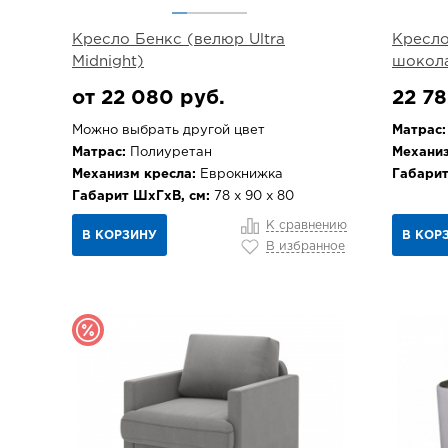
Кресло Бенкс (велюр Ultra
Кресло
Midnight)
шокола
от 22 080 руб.
22 78
Можно выбрать другой цвет
Матрас:
Матрас:
Полиуретан
Механиз
Механизм кресла:
Еврокнижка
Габарит
Габарит ШхГхВ, см:
78 х 90 х 80
К сравнению
В КОРЗИНУ
В КОР
В избранное