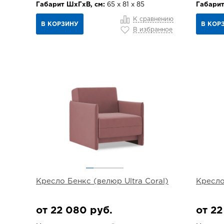
Габарит ШхГхВ, см:
65 х 81 х 85
Габарит
К сравнению
В КОРЗИНУ
В КОР
В избранное
Кресло Бенкс (велюр Ultra Coral)
Кресло
от 22 080 руб.
от 22