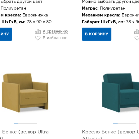
ыбрать другой цвет
Можно выбрать другой цв
Полиуретан
Матрас:
Полиуретан
м кресла:
Еврокнижка
Механизм кресла:
Еврокн
 ШхГхВ, см:
78 х 90 х 80
Габарит ШхГхВ, см:
78 х 9
К сравнению
ЗИНУ
В КОРЗИНУ
В избранное
 Бенкс (велюр Ultra
Кресло Бенкс (велюр U
d)
Atlantic)