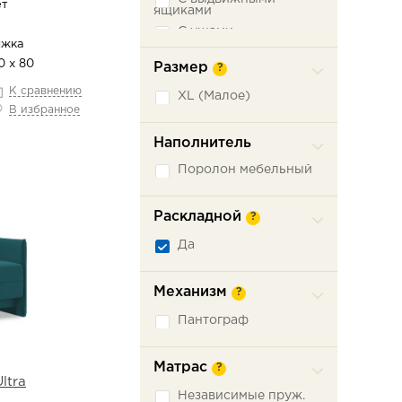
ет
ящиками
С ушами
ижка
Съемный чехол
0 х 80
Размер
?
К сравнению
XL (Малое)
В избранное
Наполнитель
Поролон мебельный
Раскладной
?
Да
Механизм
?
Пантограф
Матрас
?
ltra
Независимые пруж.