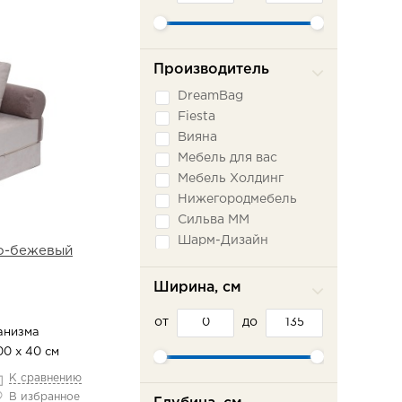
Производитель
DreamBag
Fiesta
Вияна
Мебель для вас
Мебель Холдинг
Нижегородмебель
Сильва ММ
Шарм-Дизайн
ло-бежевый
Ширина, см
от
до
анизма
00 х 40 см
К сравнению
В избранное