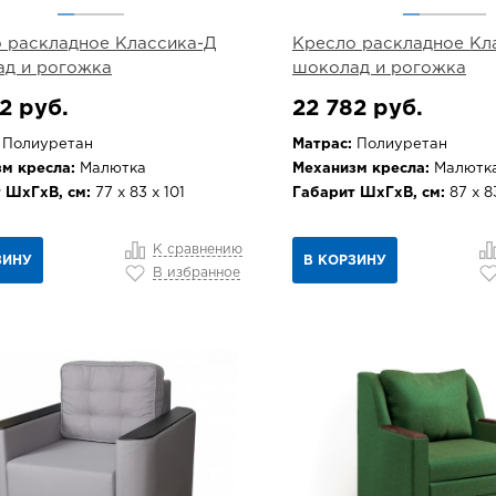
 раскладное Классика-Д
Кресло раскладное Кл
д и рогожка
шоколад и рогожка
2 руб.
22 782 руб.
Полиуретан
Матрас:
Полиуретан
м кресла:
Малютка
Механизм кресла:
Малютк
 ШхГхВ, см:
77 х 83 х 101
Габарит ШхГхВ, см:
87 х 83
К сравнению
ЗИНУ
В КОРЗИНУ
В избранное