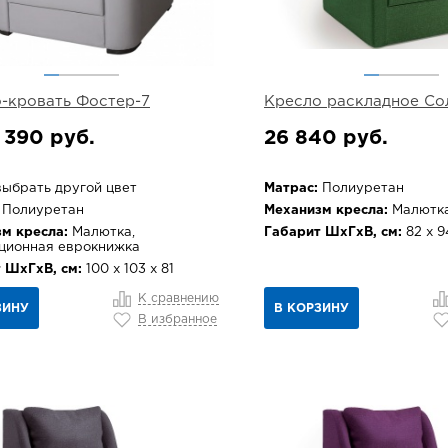
-кровать Фостер-7
Кресло раскладное Со
 390 руб.
26 840 руб.
ыбрать другой цвет
Матрас:
Полиуретан
Полиуретан
Механизм кресла:
Малютк
м кресла:
Малютка,
Габарит ШхГхВ, см:
82 х 9
ционная еврокнижка
 ШхГхВ, см:
100 х 103 х 81
К сравнению
ЗИНУ
В КОРЗИНУ
В избранное