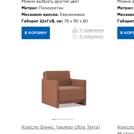
Можно выбрать другой цвет
Можно в
Матрас:
Полиуретан
Матрас:
Механизм кресла:
Еврокнижка
Механиз
Габарит ШхГхВ, см:
78 х 90 х 80
Габарит
К сравнению
В КОРЗИНУ
В КОР
В избранное
Кресло Бенкс (велюр Ultra Terra)
Кресло
Mustar