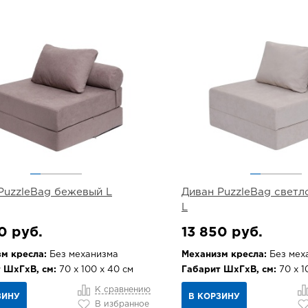
PuzzleBag бежевый L
Диван PuzzleBag свет
L
0 руб.
13 850 руб.
м кресла:
Без механизма
Механизм кресла:
Без мех
 ШхГхВ, см:
70 х 100 х 40 см
Габарит ШхГхВ, см:
70 х 1
К сравнению
ЗИНУ
В КОРЗИНУ
В избранное