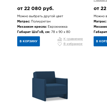
от 22 080 руб.
от 22
Можно выбрать другой цвет
Можно в
Матрас:
Полиуретан
Матрас:
Механизм кресла:
Еврокнижка
Механиз
Габарит ШхГхВ, см:
78 х 90 х 80
Габарит
К сравнению
В КОРЗИНУ
В КОР
В избранное