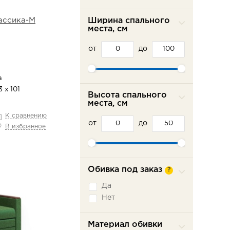
ассика-М
Ширина спального
места, см
от
до
а
 х 101
Высота спального
места, см
К сравнению
от
до
В избранное
Обивка под заказ
?
Да
Нет
Материал обивки