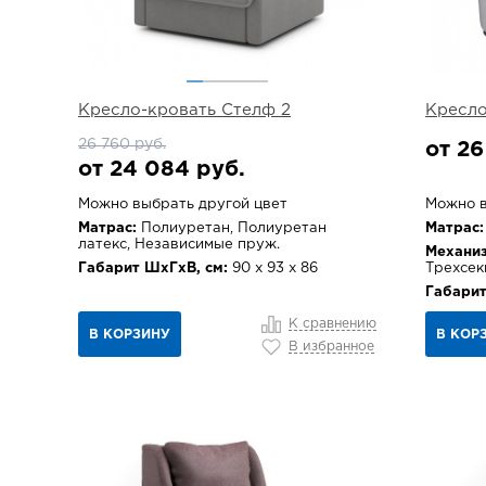
Кресло-кровать Стелф 2
Кресло
26 760 руб.
от 26
от 24 084 руб.
Можно выбрать другой цвет
Можно в
Матрас:
Полиуретан, Полиуретан
Матрас:
латекс, Независимые пруж.
Механиз
Габарит ШхГхВ, см:
90 х 93 х 86
Трехсек
Габарит
К сравнению
В КОРЗИНУ
В КОР
В избранное