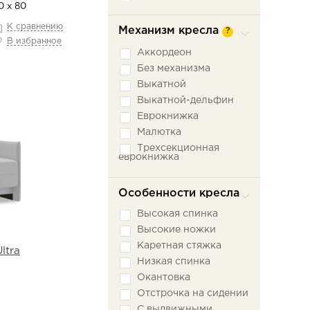
0 х 80
К сравнению
Механизм кресла
?
В избранное
Аккордеон
Без механизма
Выкатной
Выкатной-дельфин
Еврокнижка
Малютка
Трехсекционная
еврокнижка
Особенности кресла
Высокая спинка
Высокие ножки
Каретная стяжка
ltra
Низкая спинка
Окантовка
Отстрочка на сидении
С выдвижными