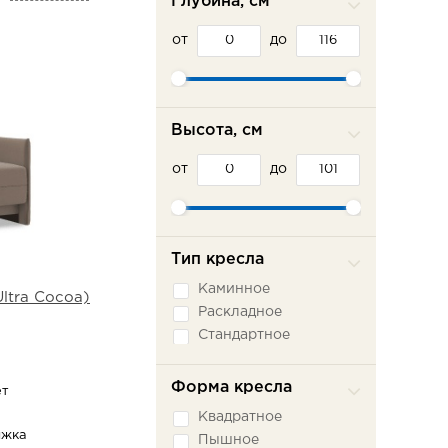
Глубина, см
от
до
Высота, см
от
до
Тип кресла
Каминное
ltra Cocoa)
Раскладное
Стандартное
Форма кресла
ет
Квадратное
ижка
Пышное