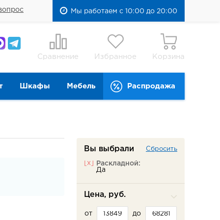
вопрос
Мы работаем с 10:00 до 20:00
Сравнение
Избранное
Корзина
т
Шкафы
Мебель
Распродажа
Вы выбрали
Сбросить
[x]
Раскладной:
Да
Цена, руб.
от
до