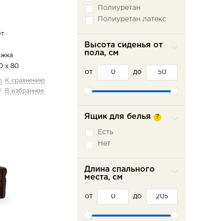
Полиуретан
Полиуретан латекс
ет
Высота сиденья от
пола, см
ижка
0 х 80
от
до
К сравнению
В избранное
Ящик для белья
?
Есть
Нет
Длина спального
места, см
от
до