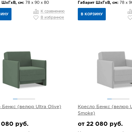
 ШхГхВ, см:
78 х 90 х 80
Габарит ШхГхВ, см:
78 х 9
К сравнению
ЗИНУ
В КОРЗИНУ
В избранное
 Бенкс (велюр Ultra Olive)
Кресло Бенкс (велюр U
Smoke)
 080 руб.
от 22 080 руб.