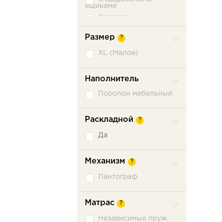
ящиками
С ушами
Съемный чехол
Размер
?
XL (Малое)
Наполнитель
Поролон мебельный
Раскладной
?
Да
Механизм
?
Пантограф
Матрас
?
Независимые пруж.