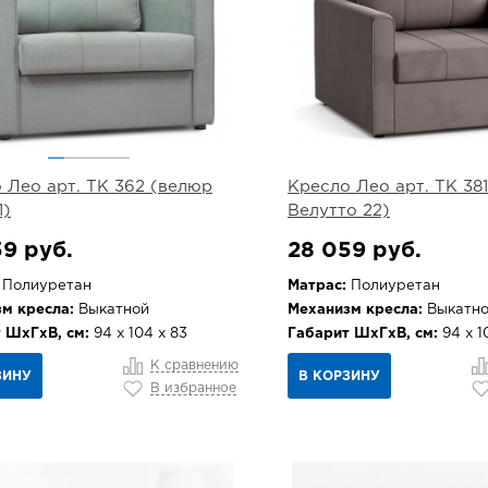
 Лео арт. ТК 362 (велюр
Кресло Лео арт. ТК 38
1)
Велутто 22)
9 руб.
28 059 руб.
Полиуретан
Матрас:
Полиуретан
м кресла:
Выкатной
Механизм кресла:
Выкатн
 ШхГхВ, см:
94 х 104 х 83
Габарит ШхГхВ, см:
94 х 1
К сравнению
ЗИНУ
В КОРЗИНУ
В избранное