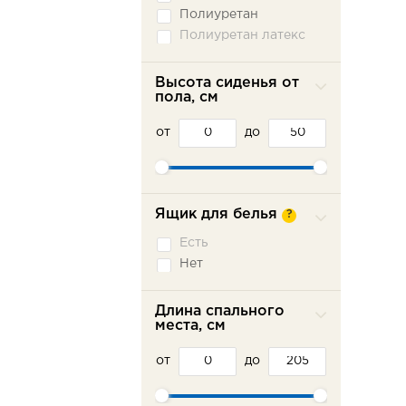
Полиуретан
Полиуретан латекс
Высота сиденья от
пола, см
от
до
Ящик для белья
?
Есть
Нет
Длина спального
места, см
от
до