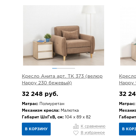
Кресло Анита арт. ТК 373 (велюр
Кресло
Happy 230 бежевый)
Happy 
32 248 руб.
32 24
Матрас:
Полиуретан
Матрас:
Механизм кресла:
Малютка
Механиз
Габарит ШхГхВ, см:
104 х 89 х 82
Габарит
К сравнению
В КОРЗИНУ
В КОР
В избранное