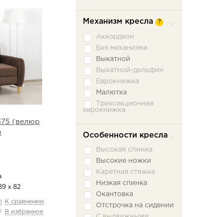
Механизм кресла
?
Аккордеон
Без механизма
Выкатной
Выкатной-дельфин
Еврокнижка
Малютка
Трехсекционная
еврокнижка
375 (велюр
)
Особенности кресла
Высокая спинка
Высокие ножки
Каретная стяжка
а
Низкая спинка
89 х 82
Окантовка
К сравнению
Отстрочка на сидении
В избранное
С выдвижными