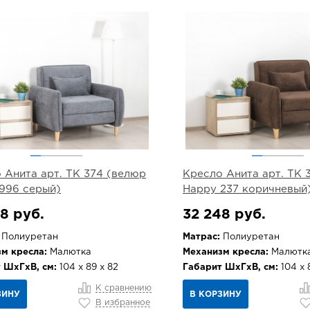
 Анита арт. ТК 374 (велюр
Кресло Анита арт. ТК 
996 серый)
Happy 237 коричневый
8 руб.
32 248 руб.
Полиуретан
Матрас:
Полиуретан
м кресла:
Малютка
Механизм кресла:
Малютк
 ШхГхВ, см:
104 х 89 х 82
Габарит ШхГхВ, см:
104 х 
К сравнению
ЗИНУ
В КОРЗИНУ
В избранное