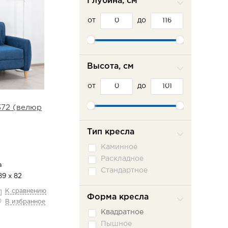
Глубина, см
от
до
Высота, см
от
до
372 (велюр
Тип кресла
Каминное
Раскладное
а
Стандартное
89 х 82
К сравнению
Форма кресла
В избранное
Квадратное
Пышное