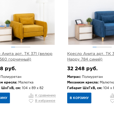
 Анита арт. ТК 371 (велюр
Кресло Анита арт. ТК 
560 горчичный)
Happy 784 синий)
8 руб.
32 248 руб.
Полиуретан
Матрас:
Полиуретан
м кресла:
Малютка
Механизм кресла:
Малютк
 ШхГхВ, см:
104 х 89 х 82
Габарит ШхГхВ, см:
104 х 
К сравнению
ЗИНУ
В КОРЗИНУ
В избранное