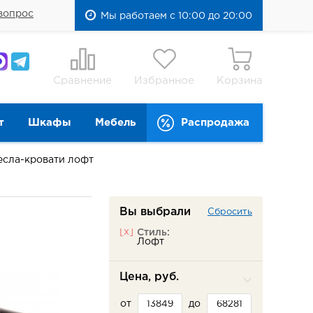
вопрос
Мы работаем с 10:00 до 20:00
Сравнение
Избранное
Корзина
т
Шкафы
Мебель
Распродажа
есла-кровати лофт
Вы выбрали
Сбросить
[x]
Стиль:
Лофт
Цена, руб.
от
до