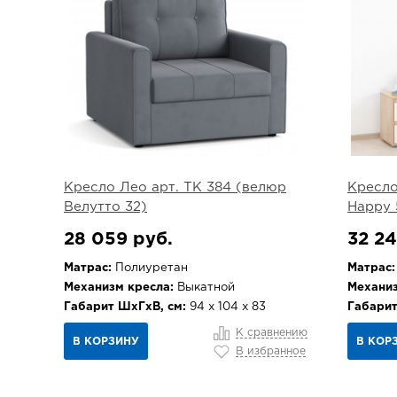
Кресло Лео арт. ТК 384 (велюр
Кресло
Велутто 32)
Happy 
28 059 руб.
32 24
Матрас:
Полиуретан
Матрас:
Механизм кресла:
Выкатной
Механиз
Габарит ШхГхВ, см:
94 х 104 х 83
Габарит
К сравнению
В КОРЗИНУ
В КОР
В избранное