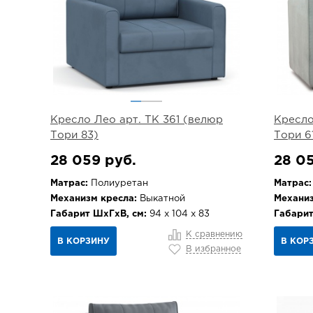
Кресло Лео арт. ТК 361 (велюр
Кресло
Тори 83)
Тори 6
28 059 руб.
28 05
Матрас:
Полиуретан
Матрас:
Механизм кресла:
Выкатной
Механиз
Габарит ШхГхВ, см:
94 х 104 х 83
Габарит
К сравнению
В КОРЗИНУ
В КОР
В избранное