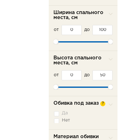
Ширина спального
места, см
от
до
Высота спального
места, см
от
до
Обивка под заказ
?
Да
Нет
Материал обивки