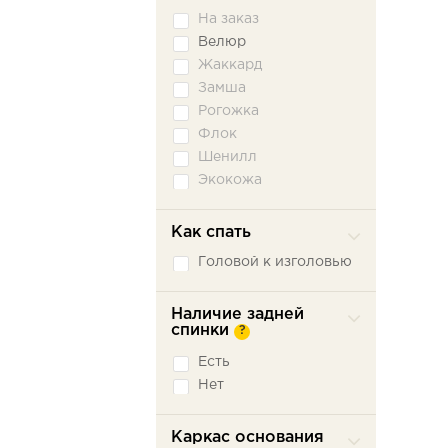
На заказ
Велюр
Жаккард
Замша
Рогожка
Флок
Шенилл
Экокожа
Как спать
Головой к изголовью
Наличие задней
спинки
?
Есть
Нет
Каркас основания