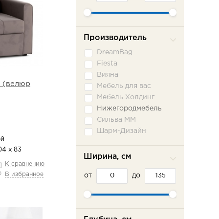
Производитель
DreamBag
Fiesta
Вияна
1 (велюр
Мебель для вас
Мебель Холдинг
Нижегородмебель
Сильва ММ
Шарм-Дизайн
ой
04 х 83
Ширина, см
К сравнению
В избранное
от
до