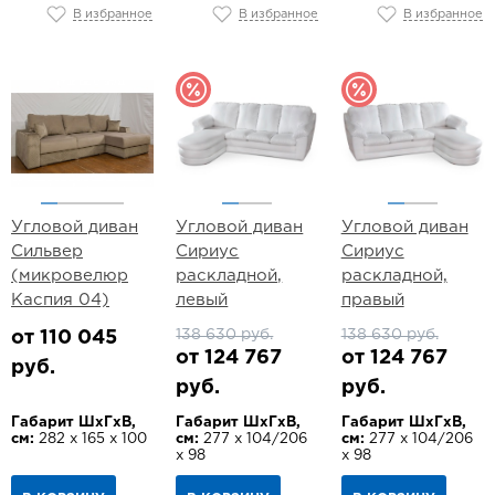
В избранное
В избранное
В избранное
Угловой диван
Угловой диван
Угловой диван
Сильвер
Сириус
Сириус
(микровелюр
раскладной,
раскладной,
Каспия 04)
левый
правый
138 630 руб.
138 630 руб.
от 110 045
от 124 767
от 124 767
руб.
руб.
руб.
Габарит ШхГхВ,
Габарит ШхГхВ,
Габарит ШхГхВ,
см:
282 х 165 х 100
см:
277 х 104/206
см:
277 х 104/206
х 98
х 98