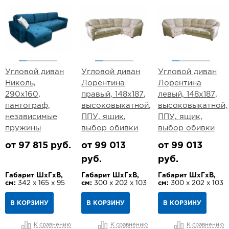
Угловой диван
Угловой диван
Угловой диван
Николь,
Лорентина
Лорентина
290х160,
правый, 148х187,
левый, 148х187,
пантограф,
высоковыкатной,
высоковыкатной,
независимые
ППУ, ящик,
ППУ, ящик,
пружины
выбор обивки
выбор обивки
от 97 815 руб.
от 99 013
от 99 013
руб.
руб.
Габарит ШхГхВ,
Габарит ШхГхВ,
Габарит ШхГхВ,
см:
342 х 165 х 95
см:
300 х 202 х 103
см:
300 х 202 х 103
В КОРЗИНУ
В КОРЗИНУ
В КОРЗИНУ
К сравнению
К сравнению
К сравнению