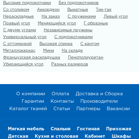
Высокие подлокотники
Без подлокотников
Со столиком
Аккордеон
Выкатные
Тик-так
Нераскладные
На заказ
С пружинами
Левый угол
Правый угол
Меняющийся угол
Г образные
С двумя углами
Независимые пружины
Универсальный угол
С подлокотниками
С оттоманкой
Высокая спинка
С кантом
Металлокаркас
Мини
На складе
Французская раскладушка
Пенополиуретан
Убирающийся угол
Разных размеров
О компании
Оплата
Доставка и Сборка
Гарантии
Контакты
Производители
Каталог тканей
Статьи
Партнеры
Вакансии
Мягкая мебель
Спальня
Гостиная
Прихожая
Детская
Кухня и столовая
Кабинет
Шкафы