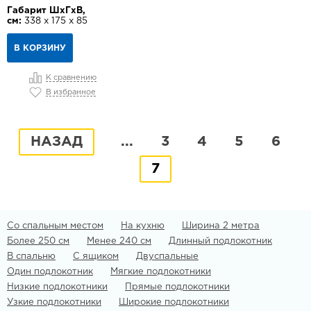
Габарит ШхГхВ,
см:
338 х 175 х 85
В КОРЗИНУ
К сравнению
В избранное
НАЗАД
...
3
4
5
6
7
Со спальным местом
На кухню
Ширина 2 метра
Более 250 см
Менее 240 см
Длинный подлокотник
В спальню
С ящиком
Двуспальные
Один подлокотник
Мягкие подлокотники
Низкие подлокотники
Прямые подлокотники
Узкие подлокотники
Широкие подлокотники