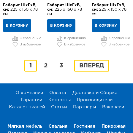
Габарит ШхГхВ,
Габарит ШхГхВ,
Габарит ШхГхВ,
см:
225 х 150 х 78
см:
225 х 150 х 78
см:
225 х 150 х 78
см
см
см
В КОРЗИНУ
В КОРЗИНУ
В КОРЗИНУ
К сравнению
К сравнению
К сравнению
В избранное
В избранное
В избранное
1
2
3
ВПЕРЕД
О компании
Оплата
Доставка и Сборка
Гарантии
Контакты
Производители
Каталог тканей
Статьи
Партнеры
Вакансии
Мягкая мебель
Спальня
Гостиная
Прихожая