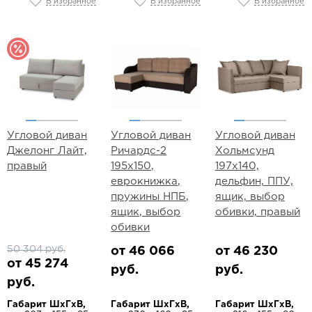
В избранное
В избранное
В избранное
Угловой диван
Угловой диван
Угловой диван
Джелонг Лайт,
Ричардс-2
Хольмсунд
правый
195х150,
197х140,
еврокнижка,
дельфин, ППУ,
пружины НПБ,
ящик, выбор
ящик, выбор
обивки, правый
обивки
50 304 руб.
от 46 066
от 46 230
от 45 274
руб.
руб.
руб.
Габарит ШхГхВ,
Габарит ШхГхВ,
Габарит ШхГхВ,