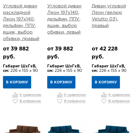
Угловой диван
Угловой диван
Диван угловой
раскладной
Леон 197х140,
Леон (велюр
Леон 197х140,
дельфин, ППУ,
Velutto 03),
дельфин, ППУ,
ящик, выбор
правый
ящик, выбор
обивки, левый
обивки, правый
от 39 882
от 39 882
от 42 228
руб.
руб.
руб.
Габарит ШхГхВ,
Габарит ШхГхВ,
Габарит ШхГхВ,
см:
226 х 155 х 90
см:
226 х 155 х 90
см:
226 х 155 х 90
В КОРЗИНУ
В КОРЗИНУ
В КОРЗИНУ
К сравнению
К сравнению
К сравнению
В избранное
В избранное
В избранное