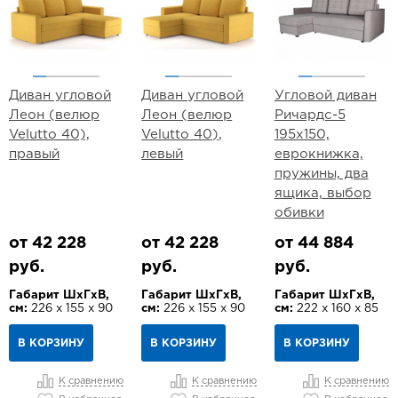
Диван угловой
Диван угловой
Угловой диван
Леон (велюр
Леон (велюр
Ричардс-5
Velutto 40),
Velutto 40),
195х150,
правый
левый
еврокнижка,
пружины, два
ящика, выбор
обивки
от 42 228
от 42 228
от 44 884
руб.
руб.
руб.
Габарит ШхГхВ,
Габарит ШхГхВ,
Габарит ШхГхВ,
см:
226 х 155 х 90
см:
226 х 155 х 90
см:
222 х 160 х 85
В КОРЗИНУ
В КОРЗИНУ
В КОРЗИНУ
К сравнению
К сравнению
К сравнению