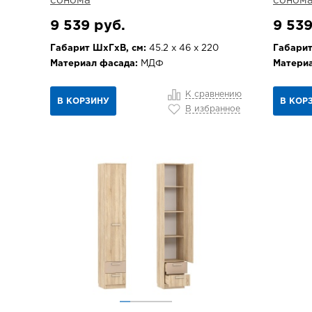
сонома
соном
9 539 руб.
9 539
Габарит ШхГхВ, см:
45.2 х 46 х 220
Габарит
Материал фасада:
МДФ
Материа
К сравнению
В КОРЗИНУ
В КОР
В избранное