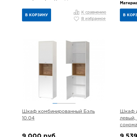
Материа
К сравнению
В КОРЗИНУ
В КОР
В избранное
Шкаф комбинированный Бэль
Шкаф д
10.04
левый,
соном
9 000 руб.
9 539