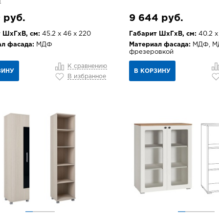
а
 руб.
9 644 руб.
 ШхГхВ, см:
45.2 х 46 х 220
Габарит ШхГхВ, см:
40.2 х 
л фасада:
МДФ
Материал фасада:
МДФ, М
фрезеровкой
К сравнению
ЗИНУ
В КОРЗИНУ
В избранное