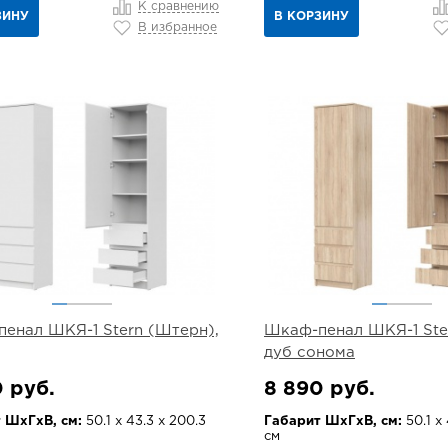
К сравнению
ЗИНУ
В КОРЗИНУ
В избранное
енал ШКЯ-1 Stern (Штерн),
Шкаф-пенал ШКЯ-1 Ste
дуб сонома
 руб.
8 890 руб.
 ШхГхВ, см:
50.1 х 43.3 х 200.3
Габарит ШхГхВ, см:
50.1 х 
см