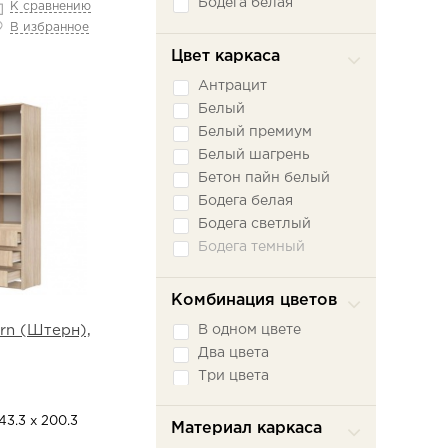
Бодега белая
К сравнению
Бодега светлый
В избранное
Венге
Цвет каркаса
Вереск Ромено
Антрацит
Вудлайн кремовый
Белый
Графит
Белый премиум
Дуб
Белый шагрень
Дуб Бонифаций
Бетон пайн белый
Дуб Бунратти
Бодега белая
Дуб Винтерберг
Бодега светлый
Дуб вотан
Бодега темный
Дуб гранж
Вудлайн кремовый
Дуб крафт
Графит
Комбинация цветов
Дуб Крафт Белый
Дуб
Дуб Крафт золотой
В одном цвете
rn (Штерн),
Дуб Бонифаций
Дуб Крафт серый
Два цвета
Дуб Бунратти
Дуб Крафт Табачный
Три цвета
Дуб Винтерберг
Дуб Сонома
Дуб вотан
Железный камень
43.3 х 200.3
Материал каркаса
Дуб гранж
Зеленый