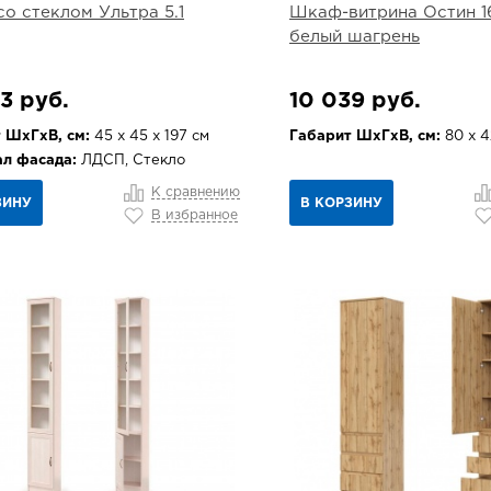
со стеклом Ультра 5.1
Шкаф-витрина Остин 16
белый шагрень
3 руб.
10 039 руб.
 ШхГхВ, см:
45 х 45 х 197 см
Габарит ШхГхВ, см:
80 х 4
л фасада:
ЛДСП, Стекло
К сравнению
ЗИНУ
В КОРЗИНУ
В избранное