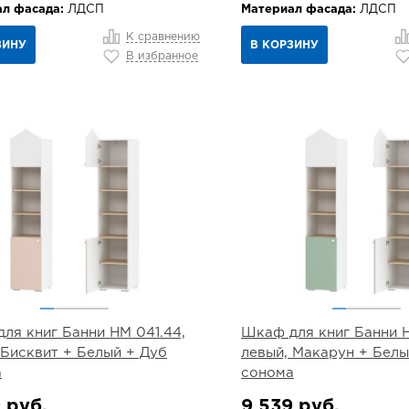
л фасада:
ЛДСП
Материал фасада:
ЛДСП
К сравнению
ЗИНУ
В КОРЗИНУ
В избранное
ля книг Банни НМ 041.44,
Шкаф для книг Банни Н
 Бисквит + Белый + Дуб
левый, Макарун + Белы
а
сонома
 руб.
9 539 руб.