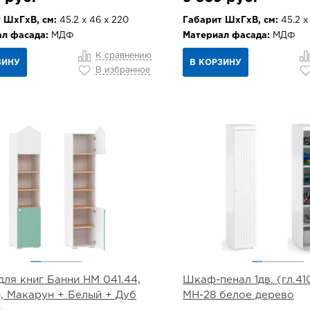
 ШхГхВ, см:
45.2 х 46 х 220
Габарит ШхГхВ, см:
45.2 х
л фасада:
МДФ
Материал фасада:
МДФ
К сравнению
ЗИНУ
В КОРЗИНУ
В избранное
ля книг Банни НМ 041.44,
Шкаф-пенал 1дв. (гл.4
, Макарун + Белый + Дуб
МН-28 белое дерево