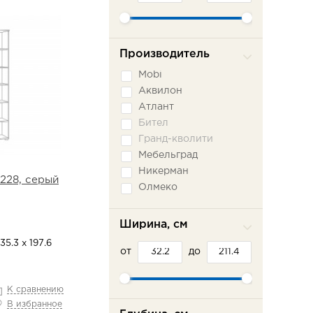
Производитель
Mobi
Аквилон
Атлант
Бител
Гранд-кволити
Мебельград
Никерман
228, серый
Олмеко
СБК (Sbk-Home)
Сильва
Ширина, см
Система-мебели
35.3 х 197.6
от
до
К сравнению
В избранное