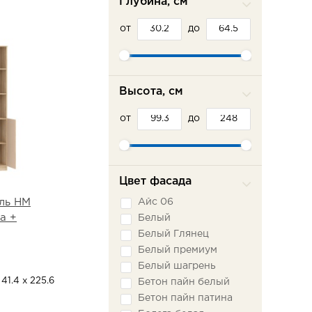
Глубина, см
от
до
Высота, см
от
до
Цвет фасада
Айс 06
ль НМ
а +
Белый
Белый Глянец
Белый премиум
Белый шагрень
41.4 х 225.6
Бетон пайн белый
Бетон пайн патина