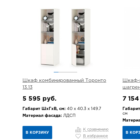
Шкаф комбинированный Торонто
Шкаф-п
13.13
шагре
5 595 руб.
7 154
Габарит ШхГхВ, см:
40 х 40.3 х 149.7
Габарит
см
Материал фасада:
ЛДСП
Материа
К сравнению
В КОРЗИНУ
В КОР
В избранное