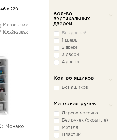
Ясень Темный
Туя светлая
 46 х 220
Эмили Блаш
Кол-во
вертикальных
Ясень Светлый
дверей
К сравнению
Ясень Темный
В избранное
Без дверей
1 дверь
2 двери
3 двери
4 двери
Кол-во ящиков
Без ящиков
Материал ручек
Дерево массива
Без ручек (скрытые)
10) Монако
Металл
Пластик