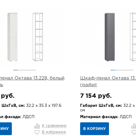
енал Октава 13.228, белый
Шкаф-пенал Октава 13.
нь
графит
 руб.
7 154 руб.
 ШхГхВ, см:
32.2 х 35.3 х 197.6
Габарит ШхГхВ, см:
32.2 х 
см
л фасада:
ЛДСП
Материал фасада:
ЛДСП
К сравнению
ЗИНУ
В КОРЗИНУ
В избранное