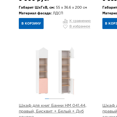
Габарит ШхГхВ, см:
55 х 36.6 х 200 см
Габарит
Материал фасада:
ЛДСП
Материа
К сравнению
В КОРЗИНУ
В КОР
В избранное
Шкаф для книг Банни НМ 041.44,
Шкаф д
правый, Бисквит + Белый + Дуб
правый