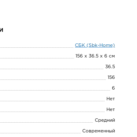
и
СБК (Sbk-Home)
156 х 36.5 х 6 см
36.5
156
6
Нет
Нет
Средний
Современный