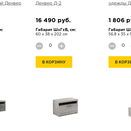
ий Денвер
Денвер Д-2
одежды Д
16 490 руб.
1 806 р
м:
Габарит ШхГхВ, см:
Габарит Шх
60 х 38 х 202 см
56.8 х 35 х 
В КОРЗИНУ
В КОРЗ