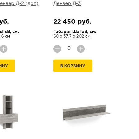
енвер Д-2 (доп)
Денвер Д-3
уб.
22 450 руб.
ГхВ, см:
Габарит ШхГхВ, см:
1.6 см
60 х 37.7 х 202 см
ИНУ
В КОРЗИНУ