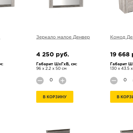
р
Зеркало малое Денвер
Комод Де
4 250 руб.
19 668 
м:
Габарит ШхГхВ, см:
Габарит Шх
96 х 2.2 х 50 см
130 х 43.5 
В КОРЗИНУ
В КОРЗ