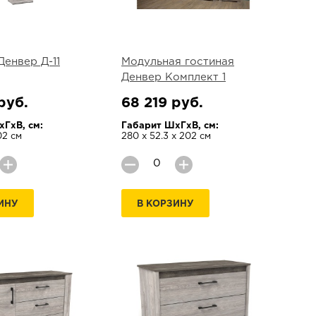
енвер Д-11
Модульная гостиная
Денвер Комплект 1
руб.
68 219 руб.
ГхВ, см:
Габарит ШхГхВ, см:
02 см
280 х 52.3 х 202 см
ИНУ
В КОРЗИНУ