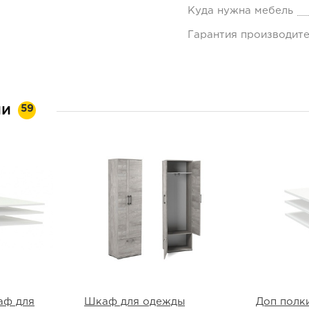
Куда нужна мебель
Гарантия производит
ии
59
аф для
Шкаф для одежды
Доп полк