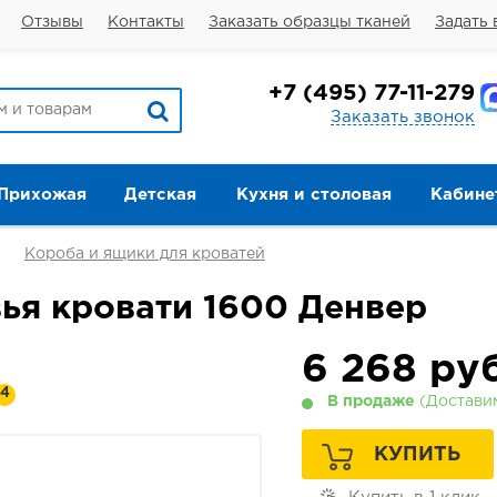
Отзывы
Контакты
Заказать образцы тканей
Задать 
+7
(495) 77-11-279
Заказать звонок
Прихожая
Детская
Кухня и столовая
Кабине
Короба и ящики для кроватей
вья кровати 1600 Денвер
6 268
руб
4
В продаже
(Достави
КУПИТЬ