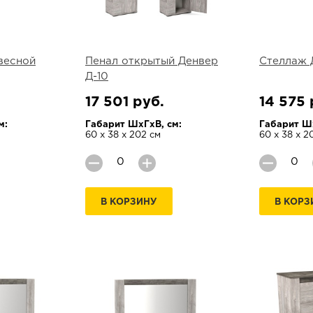
весной
Пенал открытый Денвер
Стеллаж Д
Д-10
17 501 руб.
14 575 
м:
Габарит ШхГхВ, см:
Габарит Шх
60 х 38 х 202 см
60 х 38 х 2
В КОРЗИНУ
В КОРЗ