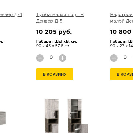
енвер Д-4
Тумба малая под ТВ
Надстрой
Денвер Д-5
малой Де
10 205 руб.
10 800
м:
Габарит ШхГхВ, см:
Габарит Шх
90 х 45 х 57.6 см
90 х 27 х 1
В КОРЗИНУ
В КОРЗ