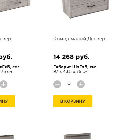
нвер
Комод малый Денвер
руб.
14 268 руб.
ГхВ, см:
Габарит ШхГхВ, см:
х 75 см
97 х 43.5 х 75 см
ИНУ
В КОРЗИНУ