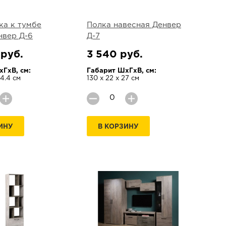
ка к тумбе
Полка навесная Денвер
нвер Д-6
Д-7
 руб.
3 540 руб.
ГхВ, см:
Габарит ШхГхВ, см:
44.4 см
130 х 22 х 27 см
ИНУ
В КОРЗИНУ