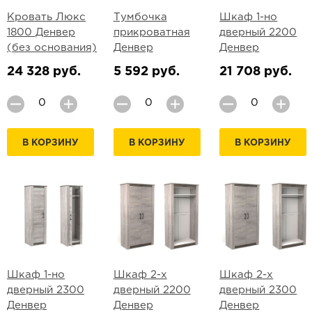
Кровать Люкс
Тумбочка
Шкаф 1-но
1800 Денвер
прикроватная
дверный 2200
(без основания)
Денвер
Денвер
24 328 руб.
5 592 руб.
21 708 руб.
В КОРЗИНУ
В КОРЗИНУ
В КОРЗИНУ
Шкаф 1-но
Шкаф 2-х
Шкаф 2-х
дверный 2300
дверный 2200
дверный 2300
Денвер
Денвер
Денвер