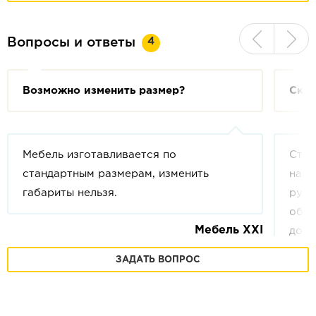
4
Вопросы и ответы
Возможно изменить размер?
Скол
Мебель изготавливается по
Стои
стандартным размерам, изменить
напи
габариты нельзя.
руб.
обла
Мебель XXI
допо
кило
ЗАДАТЬ ВОПРОС
ваше
друг
онла