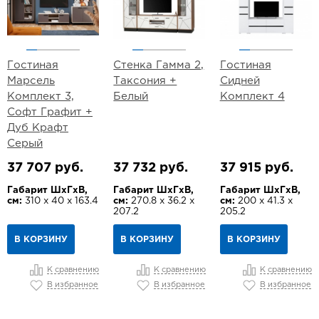
Гостиная
Стенка Гамма 2,
Гостиная
Марсель
Таксония +
Сидней
Комплект 3,
Белый
Комплект 4
Софт Графит +
Дуб Крафт
Серый
37 707 руб.
37 732 руб.
37 915 руб.
Габарит ШхГхВ,
Габарит ШхГхВ,
Габарит ШхГхВ,
см:
310 х 40 х 163.4
см:
270.8 х 36.2 х
см:
200 х 41.3 х
207.2
205.2
В КОРЗИНУ
В КОРЗИНУ
В КОРЗИНУ
К сравнению
К сравнению
К сравнению
В избранное
В избранное
В избранное