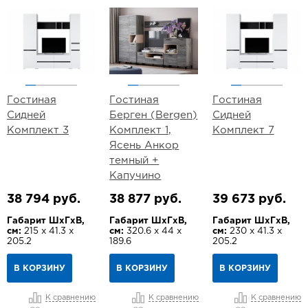
Гостиная
Гостиная
Гостиная
Сидней
Берген (Bergen)
Сидней
Комплект 3
Комплект 1,
Комплект 7
Ясень Анкор
темный +
Капучино
38 794 руб.
38 877 руб.
39 673 руб.
Габарит ШхГхВ,
Габарит ШхГхВ,
Габарит ШхГхВ,
см:
215 х 41.3 х
см:
320.6 х 44 х
см:
230 х 41.3 х
205.2
189.6
205.2
В КОРЗИНУ
В КОРЗИНУ
В КОРЗИНУ
К сравнению
К сравнению
К сравнению