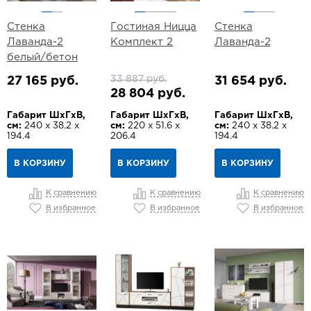
Стенка
Гостиная Ницца
Стенка
Лаванда-2
Комплект 2
Лаванда-2
белый/бетон
33 887 руб.
27 165 руб.
31 654 руб.
28 804 руб.
Габарит ШхГхВ,
Габарит ШхГхВ,
Габарит ШхГхВ,
см:
240 х 38.2 х
см:
220 х 51.6 х
см:
240 х 38.2 х
194.4
206.4
194.4
В КОРЗИНУ
В КОРЗИНУ
В КОРЗИНУ
К сравнению
К сравнению
К сравнению
В избранное
В избранное
В избранное