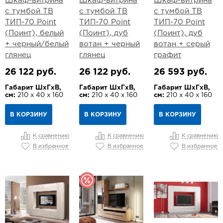
Шкаф-витрина
Шкаф-витрина
Шкаф-витрина
с тумбой ТВ
с тумбой ТВ
с тумбой ТВ
ТИП-70 Point
ТИП-70 Point
ТИП-70 Point
(Поинт), белый
(Поинт), дуб
(Поинт), дуб
+ черный/белый
вотан + черный
вотан + серый
глянец
глянец
графит
26 122 руб.
26 122 руб.
26 593 руб.
Габарит ШхГхВ,
Габарит ШхГхВ,
Габарит ШхГхВ,
см:
210 х 40 х 160
см:
210 х 40 х 160
см:
210 х 40 х 160
В КОРЗИНУ
В КОРЗИНУ
В КОРЗИНУ
К сравнению
К сравнению
К сравнению
В избранное
В избранное
В избранное