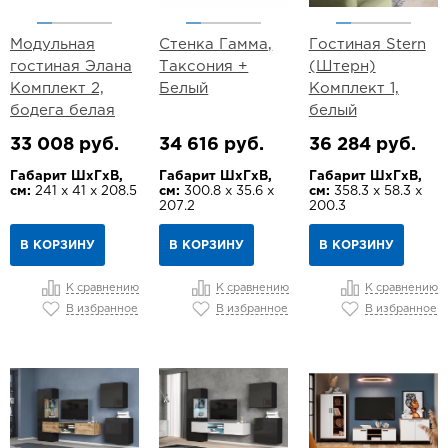
Модульная
Стенка Гамма,
Гостиная Stern
гостиная Элана
Таксония +
(Штерн)
Комплект 2,
Белый
Комплект 1,
бодега белая
белый
33 008 руб.
34 616 руб.
36 284 руб.
Габарит ШхГхВ,
Габарит ШхГхВ,
Габарит ШхГхВ,
см:
241 х 41 х 208.5
см:
300.8 х 35.6 х
см:
358.3 х 58.3 х
207.2
200.3
В КОРЗИНУ
В КОРЗИНУ
В КОРЗИНУ
К сравнению
К сравнению
К сравнению
В избранное
В избранное
В избранное