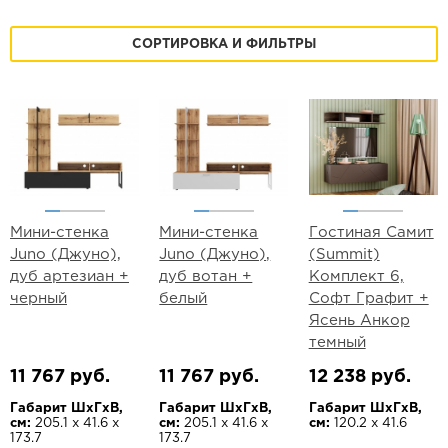
СОРТИРОВКА И ФИЛЬТРЫ
Мини-стенка
Мини-стенка
Гостиная Самит
Juno (Джуно),
Juno (Джуно),
(Summit)
дуб артезиан +
дуб вотан +
Комплект 6,
черный
белый
Софт Графит +
Ясень Анкор
темный
11 767 руб.
11 767 руб.
12 238 руб.
Габарит ШхГхВ,
Габарит ШхГхВ,
Габарит ШхГхВ,
см:
205.1 х 41.6 х
см:
205.1 х 41.6 х
см:
120.2 х 41.6
173.7
173.7