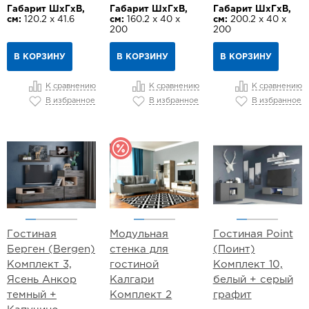
Габарит ШхГхВ,
Габарит ШхГхВ,
Габарит ШхГхВ,
см:
120.2 х 41.6
см:
160.2 х 40 х
см:
200.2 х 40 х
200
200
В КОРЗИНУ
В КОРЗИНУ
В КОРЗИНУ
К сравнению
К сравнению
К сравнению
В избранное
В избранное
В избранное
Гостиная
Модульная
Гостиная Point
Берген (Bergen)
стенка для
(Поинт)
Комплект 3,
гостиной
Комплект 10,
Ясень Анкор
Калгари
белый + серый
темный +
Комплект 2
графит