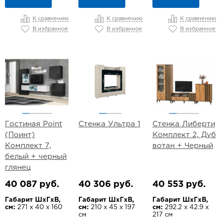
К сравнению
К сравнению
К сравнению
В избранное
В избранное
В избранное
Гостиная Point
Стенка Ультра 1
Стенка Либерти
(Поинт)
Комплект 2, Дуб
Комплект 7,
вотан + Черный
белый + черный
глянец
40 087 руб.
40 306 руб.
40 553 руб.
Габарит ШхГхВ,
Габарит ШхГхВ,
Габарит ШхГхВ,
см:
271 х 40 х 160
см:
210 х 45 х 197
см:
292.2 х 42.9 х
см
217 см