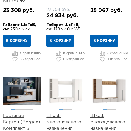
Капучино
27 704 руб.
23 308 руб.
25 067 руб.
24 934 руб.
Габарит ШхГхВ,
Габарит ШхГхВ,
см:
230.4 х 44
см:
178 х 40 х 185
В КОРЗИНУ
В КОРЗИНУ
В КОРЗИНУ
К сравнению
К сравнению
К сравнению
В избранное
В избранное
В избранное
Гостиная
Шкаф
Шкаф
Берген (Bergen)
многоцелевого
многоцелевого
Комплект 3,
назначения
назначения