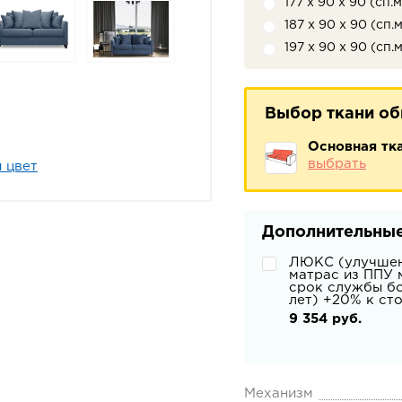
177 х 90 х 90 (сп.м
187 х 90 х 90 (сп.м
197 х 90 х 90 (сп.м
Выбор ткани о
Основная тк
выбрать
 цвет
Дополнительные
ЛЮКС (улучше
матрас из ППУ 
срок службы бо
лет) +20% к ст
9 354 руб.
Механизм