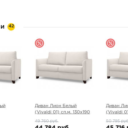
ии
42
лый
Диван Лион Белый
Диван Ли
(Vivaldi 01) сп.м. 130х190
(Vivaldi 0
49 760 руб.
50 795 руб
44 784 руб.
45 716 