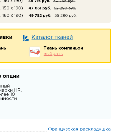
. 140 х 190)
45 716 руб.
50 795 руб.
. 150 х 190)
47 061 руб.
52 290 руб.
. 160 х 190)
49 752 руб.
55 280 руб.
бивки
Каталог тканей
ань
Ткань компаньон
выбрать
 опции
нный
марки HR,
лее 10
оимости
Французская раскладушка