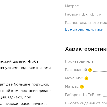
Матрас
Габарит ШхГхВ, см
Размер спального мес
Все характеристики
Характеристик
еский дизайн. Чтобы
Производитель
ена узкими подлокотниками
Раскладной
?
Механизм
?
дят две большие подушки,
Матрас
?
ртной комплектации диван-
Габарит ШхГхВ, см
ии. Однако, при
Высота сиденья от по
анцузская раскладушка»,