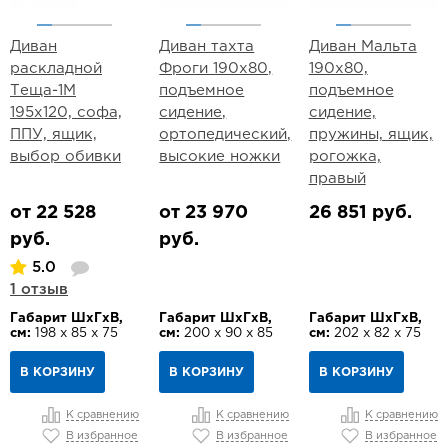
Диван
Диван тахта
Диван Мальта
раскладной
Фроги 190х80,
190х80,
Теща-1М
подъемное
подъемное
195х120, софа,
сидение,
сидение,
ППУ, ящик,
ортопедический,
пружины, ящик,
выбор обивки
высокие ножки
рогожка,
правый
от 22 528
от 23 970
26 851 руб.
руб.
руб.
5.0
1 отзыв
Габарит ШхГхВ,
Габарит ШхГхВ,
Габарит ШхГхВ,
см:
198 х 85 х 75
см:
200 х 90 х 85
см:
202 х 82 х 75
В КОРЗИНУ
В КОРЗИНУ
В КОРЗИНУ
К сравнению
К сравнению
К сравнению
В избранное
В избранное
В избранное