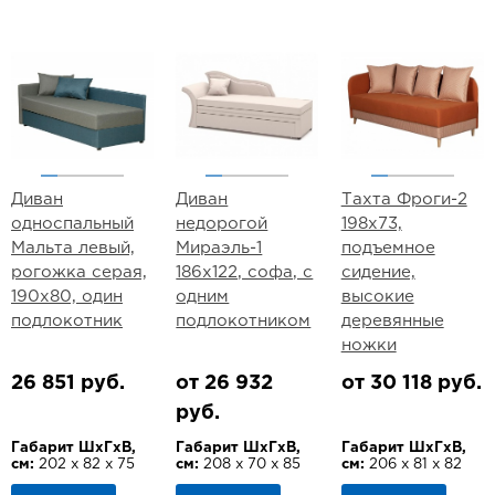
Диван
Диван
Тахта Фроги-2
односпальный
недорогой
198х73,
Мальта левый,
Мираэль-1
подъемное
рогожка серая,
186х122, софа, с
сидение,
190х80, один
одним
высокие
подлокотник
подлокотником
деревянные
ножки
26 851 руб.
от 26 932
от 30 118 руб.
руб.
Габарит ШхГхВ,
Габарит ШхГхВ,
Габарит ШхГхВ,
см:
202 х 82 х 75
см:
208 х 70 х 85
см:
206 х 81 х 82