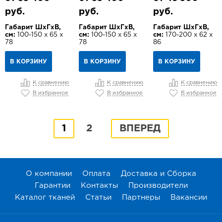
руб.
руб.
руб.
Габарит ШхГхВ,
Габарит ШхГхВ,
Габарит ШхГхВ,
см:
100-150 х 65 х
см:
100-150 х 65 х
см:
170-200 х 62 х
78
78
86
В КОРЗИНУ
В КОРЗИНУ
В КОРЗИНУ
К сравнению
К сравнению
К сравнению
В избранное
В избранное
В избранное
1
2
ВПЕРЕД
О компании
Оплата
Доставка и Сборка
Гарантии
Контакты
Производители
Каталог тканей
Статьи
Партнеры
Вакансии