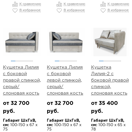
К сравнению
К сравнению
К сравнению
В избранное
В избранное
В избранное
Кушетка Лилия
Кушетка Лилия
Кушетка
с боковой
с боковой
Лилия-2 с
правой спинкой,
левой спинкой,
боковой правой
серый/
серый/
спинкой,
слоновая кость
слоновая кость
слоновая кость
от 32 700
от 32 700
от 35 400
руб.
руб.
руб.
Габарит ШхГхВ,
Габарит ШхГхВ,
Габарит ШхГхВ,
см:
100-150 х 67 х
см:
100-150 х 67 х
см:
100-150 х 65 х
75
75
78