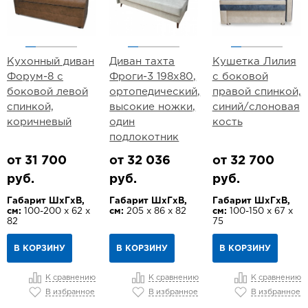
Кухонный диван
Диван тахта
Кушетка Лилия
Форум-8 с
Фроги-3 198х80,
с боковой
боковой левой
ортопедический,
правой спинкой,
спинкой,
высокие ножки,
синий/слоновая
коричневый
один
кость
подлокотник
от 31 700
от 32 036
от 32 700
руб.
руб.
руб.
Габарит ШхГхВ,
Габарит ШхГхВ,
Габарит ШхГхВ,
см:
100-200 х 62 х
см:
205 х 86 х 82
см:
100-150 х 67 х
82
75
В КОРЗИНУ
В КОРЗИНУ
В КОРЗИНУ
К сравнению
К сравнению
К сравнению
В избранное
В избранное
В избранное