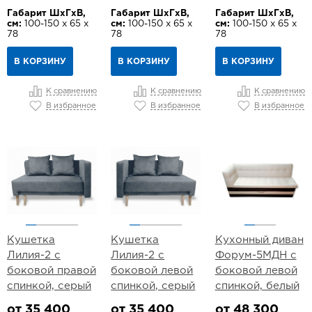
Габарит ШхГхВ,
Габарит ШхГхВ,
Габарит ШхГхВ,
см:
100-150 х 65 х
см:
100-150 х 65 х
см:
100-150 х 65 х
78
78
78
В КОРЗИНУ
В КОРЗИНУ
В КОРЗИНУ
К сравнению
К сравнению
К сравнению
В избранное
В избранное
В избранное
Кушетка
Кушетка
Кухонный диван
Лилия-2 с
Лилия-2 с
Форум-5МДН с
боковой правой
боковой левой
боковой левой
спинкой, серый
спинкой, серый
спинкой, белый
от 35 400
от 35 400
от 48 300