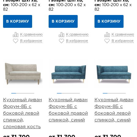
Габарит ШхГхВ,
Габарит ШхГхВ,
Габарит ШхГхВ,
см:
100-200 х 62 х
см:
100-200 х 62 х
см:
100-200 х 62 х
82
82
82
В КОРЗИНУ
В КОРЗИНУ
В КОРЗИНУ
К сравнению
К сравнению
К сравнению
В избранное
В избранное
В избранное
Кухонный диван
Кухонный диван
Кухонный диван
Форум-8Б с
Форум-8Б с
Форум-8Б с
боковой левой
боковой правой
боковой левой
спинкой,
спинкой, синий
спинкой, синий
слоновая кость