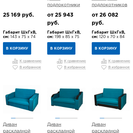
подлокотники
подлокотников
25 169 руб.
от 25 943
от 26 082
руб.
руб.
Габарит ШхГхВ,
Габарит ШхГхВ,
Габарит ШхГхВ,
см:
143 х 75 х 74
см:
198 х 85 х 75
см:
120 х 70 х 84
В КОРЗИНУ
В КОРЗИНУ
В КОРЗИНУ
К сравнению
К сравнению
К сравнению
В избранное
В избранное
В избранное
Диван
Диван
Диван
раскладной
раскладной
раскладной