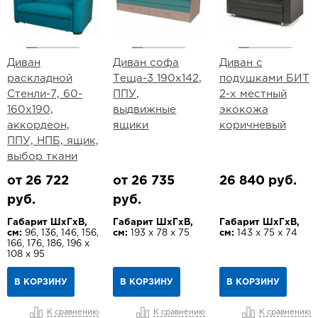
Диван
Диван софа
Диван с
раскладной
Теща-3 190х142,
подушками БИТ
Стенли-7, 60-
ППУ,
2-х местный
160х190,
выдвижные
экокожа
аккордеон,
ящики
коричневый
ППУ, НПБ, ящик,
выбор ткани
от 26 722
от 26 735
26 840 руб.
руб.
руб.
Габарит ШхГхВ,
Габарит ШхГхВ,
Габарит ШхГхВ,
см:
96, 136, 146, 156,
см:
193 х 78 х 75
см:
143 х 75 х 74
166, 176, 186, 196 х
108 х 95
В КОРЗИНУ
В КОРЗИНУ
В КОРЗИНУ
К сравнению
К сравнению
К сравнению