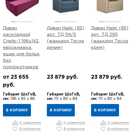
Диван
Диван Найс (85)
Диван Найс (85)
раскладной
арт. ТД 114/5
арт. ТД 295
Спейс-1 196х142,
(жаккард Тесла
(жаккард Тесла
еврокнижка,
деним)
крем)
ящик для белья,
без
подлокотников
от 23 655
23 879 руб.
23 879 руб.
руб.
Габарит ШхГхВ,
Габарит ШхГхВ,
Габарит ШхГхВ,
см:
196 х 85 х 86
см:
111 х 80 х 84
см:
111 х 80 х 84
В КОРЗИНУ
В КОРЗИНУ
В КОРЗИНУ
К сравнению
К сравнению
К сравнению
В избранное
В избранное
В избранное