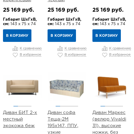
25 169 руб.
25 169 руб.
25 169 руб.
Габарит ШхГхВ,
Габарит ШхГхВ,
Габарит ШхГхВ,
см:
143 х 75 х 74
см:
143 х 75 х 74
см:
143 х 75 х 74
В КОРЗИНУ
В КОРЗИНУ
В КОРЗИНУ
К сравнению
К сравнению
К сравнению
В избранное
В избранное
В избранное
Диван БИТ 2-х
Диван софа
Диван Маркес
местный
Теща-2М
(велюр Vivaldi
экокожа беж
195х147, ППУ,
31), высокие
узкие
ножки, без