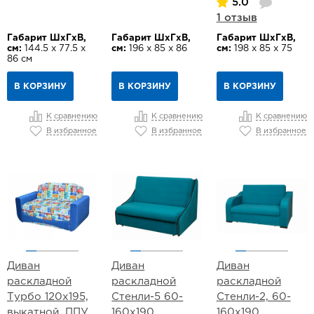
5.0
1 отзыв
Габарит ШхГхВ,
Габарит ШхГхВ,
Габарит ШхГхВ,
см:
144.5 х 77.5 х
см:
196 х 85 х 86
см:
198 х 85 х 75
86 см
В КОРЗИНУ
В КОРЗИНУ
В КОРЗИНУ
К сравнению
К сравнению
К сравнению
В избранное
В избранное
В избранное
Диван
Диван
Диван
раскладной
раскладной
раскладной
Турбо 120х195,
Стенли-5 60-
Стенли-2, 60-
выкатной, ППУ,
160х190,
160х190,