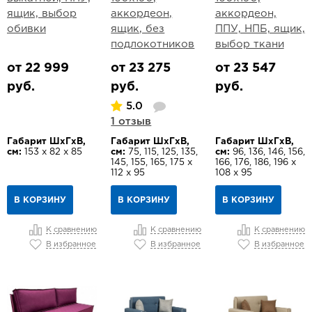
ящик, выбор
аккордеон,
аккордеон,
обивки
ящик, без
ППУ, НПБ, ящик,
подлокотников
выбор ткани
от 22 999
от 23 275
от 23 547
руб.
руб.
руб.
5.0
1 отзыв
Габарит ШхГхВ,
Габарит ШхГхВ,
Габарит ШхГхВ,
см:
153 х 82 х 85
см:
75, 115, 125, 135,
см:
96, 136, 146, 156,
145, 155, 165, 175 х
166, 176, 186, 196 х
112 х 95
108 х 95
В КОРЗИНУ
В КОРЗИНУ
В КОРЗИНУ
К сравнению
К сравнению
К сравнению
В избранное
В избранное
В избранное