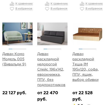
К сравнению
К сравнению
К сравнению
В избранное
В избранное
В избранное
Диван Комо
Диван
Диван
Модель 005
раскладной
раскладной
(Вивальди 9)
недорогой
Теща-1М
Спейс 196х142,
195х120, софа,
еврокнижка,
ППУ, ящик,
ППУ, без
выбор обивки
подлокотников
22 127 руб.
от 22 470
от 22 528
руб.
руб.