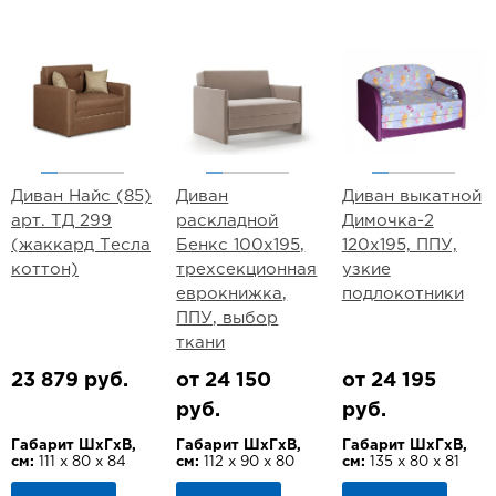
Диван Найс (85)
Диван
Диван выкатной
арт. ТД 299
раскладной
Димочка-2
(жаккард Тесла
Бенкс 100х195,
120х195, ППУ,
коттон)
трехсекционная
узкие
еврокнижка,
подлокотники
ППУ, выбор
ткани
23 879 руб.
от 24 150
от 24 195
руб.
руб.
Габарит ШхГхВ,
Габарит ШхГхВ,
Габарит ШхГхВ,
см:
111 х 80 х 84
см:
112 х 90 х 80
см:
135 х 80 х 81