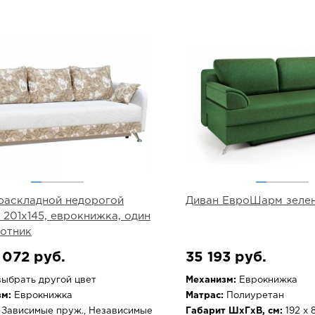
раскладной недорогой
Диван ЕвроШарм зеле
 201х145, еврокнижка, один
отник
 072 руб.
35 193 руб.
ыбрать другой цвет
Механизм:
Еврокнижка
м:
Еврокнижка
Матрас:
Полиуретан
Зависимые пруж., Независимые
Габарит ШхГхВ, см:
192 х 