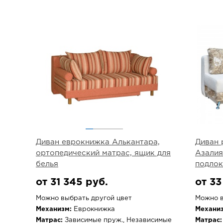
Диван еврокнижка Алькантара,
Диван 
ортопедический матрас, ящик для
Азалия
белья
подлок
от 31 345 руб.
от 33
Можно выбрать другой цвет
Можно в
Механизм:
Еврокнижка
Механиз
Матрас:
Зависимые пруж., Независимые
Матрас: