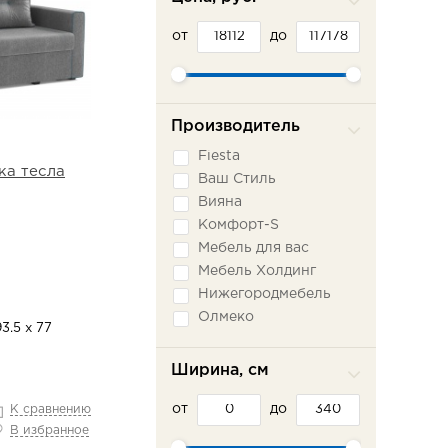
от
до
Производитель
Fiesta
ка тесла
Ваш Стиль
Вияна
Комфорт-S
Мебель для вас
Мебель Холдинг
Нижегородмебель
Олмеко
3.5 х 77
Пратекс
Сильва ММ
Ширина, см
Сола-М
от
Фламинго
до
К сравнению
В избранное
Шарм-Дизайн