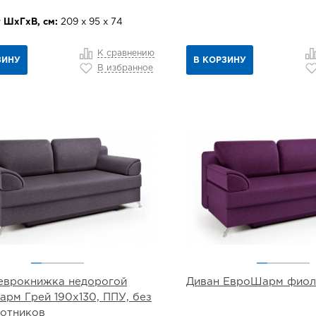
 ШхГхВ, см:
209 х 95 х 74
К сравнению
ЗИНУ
В КОРЗИНУ
В избранное
еврокнижка недорогой
Диван ЕвроШарм фиол
рм Грей 190х130, ППУ, без
отников