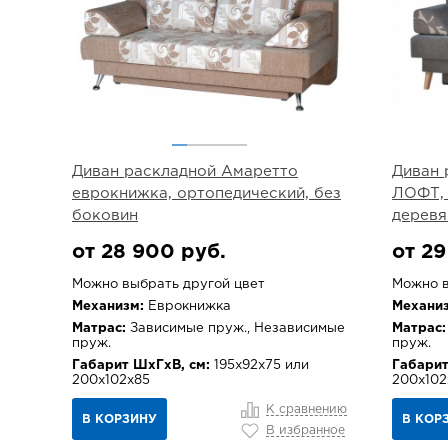
Диван раскладной Амаретто
Диван 
еврокнижка, ортопедический, без
ЛОФТ, 
боковин
деревя
от 28 900 руб.
от 29
Можно выбрать другой цвет
Можно в
Механизм:
Еврокнижка
Механиз
Матрас:
Зависимые пруж., Независимые
Матрас:
пруж.
пруж.
Габарит ШхГхВ, см:
195х92х75 или
Габарит
200х102х85
200х102
К сравнению
В КОРЗИНУ
В КОР
В избранное