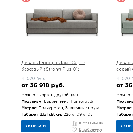
Диван Леонора Лайт Серо-
Диван 
бежевый (Strong Plus 01)
серый 
41 020 руб.
41 020 
от 36 918 руб.
от 36
Можно выбрать другой цвет
Можно в
Механизм:
Еврокнижка, Пантограф
Механиз
Матрас:
Полиуретан, Зависимые пруж.
Матрас:
Габарит ШхГхВ, см:
226 х 109 х 105
Габарит
К сравнению
В КОРЗИНУ
В КОР
В избранное