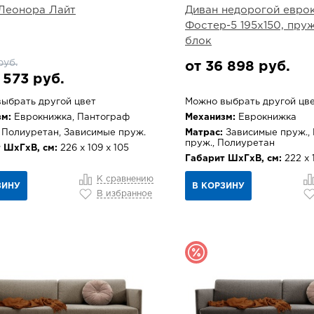
Леонора Лайт
Диван недорогой евро
Фостер-5 195х150, пру
блок
руб.
от 36 898 руб.
 573 руб.
ыбрать другой цвет
Можно выбрать другой цв
м:
Еврокнижка, Пантограф
Механизм:
Еврокнижка
Полиуретан, Зависимые пруж.
Матрас:
Зависимые пруж.,
пруж., Полиуретан
 ШхГхВ, см:
226 х 109 х 105
Габарит ШхГхВ, см:
222 х 
К сравнению
ЗИНУ
В КОРЗИНУ
В избранное