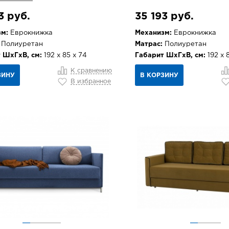
3 руб.
35 193 руб.
м:
Еврокнижка
Механизм:
Еврокнижка
Полиуретан
Матрас:
Полиуретан
 ШхГхВ, см:
192 х 85 х 74
Габарит ШхГхВ, см:
192 х 
К сравнению
ЗИНУ
В КОРЗИНУ
В избранное