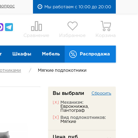
вопрос
Мы работаем с 10:00 до 20:00
Сравнение
Избранное
Корзина
т
Шкафы
Мебель
Распродажа
котниками
Мягкие подлокотники
Вы выбрали
Сбросить
[x]
Механизм:
Еврокнижка,
Пантограф
[x]
Вид подлокотников:
Мягкие
Цена, руб.