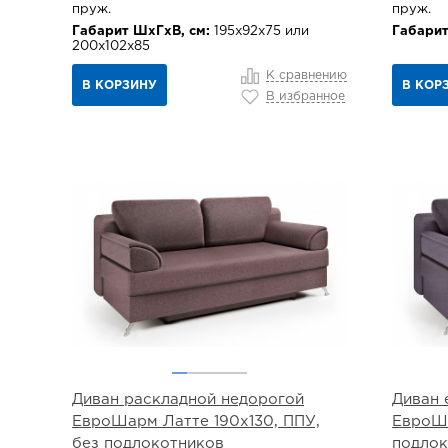
пруж.
пруж.
Габарит ШхГхВ, см:
195х92х75 или
Габарит
200х102х85
К сравнению
В КОРЗИНУ
В КОР
В избранное
Диван раскладной недорогой
Диван 
ЕвроШарм Латте 190х130, ППУ,
ЕвроШа
без подлокотников
подлок