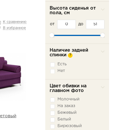
Высота сиденья от
пола, см
К сравнению
от
до
В избранное
Наличие задней
спинки
?
Есть
Нет
Цвет обивки на
главном фото
Молочный
На заказ
Бежевый
етовый
Белый
Бирюзовый