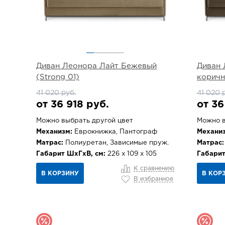
Диван Леонора Лайт Бежевый
Диван 
(Strong 01)
коричн
41 020 руб.
41 020 
от 36 918 руб.
от 36
Можно выбрать другой цвет
Можно в
Механизм:
Еврокнижка, Пантограф
Механиз
Матрас:
Полиуретан, Зависимые пруж.
Матрас:
Габарит ШхГхВ, см:
226 х 109 х 105
Габарит
К сравнению
В КОРЗИНУ
В КОР
В избранное