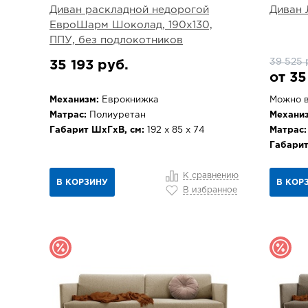
Диван раскладной недорогой
Диван 
ЕвроШарм Шоколад, 190х130,
ППУ, без подлокотников
39 525 
35 193 руб.
от 35
Механизм:
Еврокнижка
Можно в
Матрас:
Полиуретан
Механиз
Габарит ШхГхВ, см:
192 х 85 х 74
Матрас:
Габарит
К сравнению
В КОРЗИНУ
В КОР
В избранное