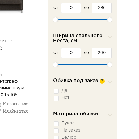
от
до
Ширина спального
места, см
емно-
)
от
до
ет
Обивка под заказ
?
антограф
симые пруж.
Да
109 х 105
Нет
К сравнению
В избранное
Материал обивки
Букле
На заказ
Велюр