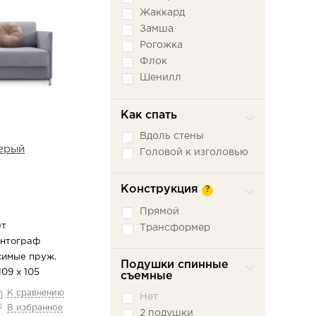
Жаккард
Замша
Рогожка
Флок
Шенилл
Экокожа
Как спать
Вдоль стены
ерый
Головой к изголовью
Конструкция
?
Прямой
ет
Трансформер
антограф
симые пруж.
Подушки спинные
109 х 105
съемные
К сравнению
Нет
В избранное
2 подушки