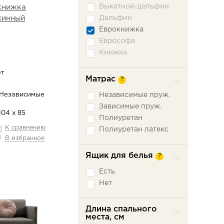
Выкатной-дельфин
книжка
жинный
Дельфин
Еврокнижка
Еврософа
Книжка
Книжка откатная
ет
Малютка
Матрас
?
Ножницы
 Независимые
Независимые пруж.
Пантограф
Зависимые пруж.
Подъемное сидение
104 х 85
Полиуретан
Сабля
К сравнению
Полиуретан латекс
Трехсекционная
В избранное
еврокнижка
Седафлекс
Ящик для белья
?
Французская
раскладушка
Есть
Нет
Длина спального
места, см