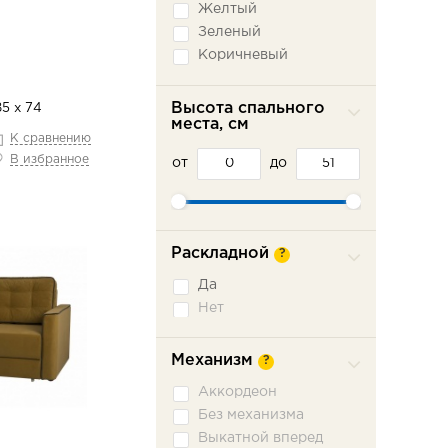
Желтый
Зеленый
Коричневый
Красный
Оранжевый
Высота спального
85 х 74
места, см
Розовый
К сравнению
Серый
В избранное
от
до
Синий
Фиолетовый
Черный
Раскладной
?
Да
Нет
Механизм
?
Аккордеон
Без механизма
Выкатной вперед