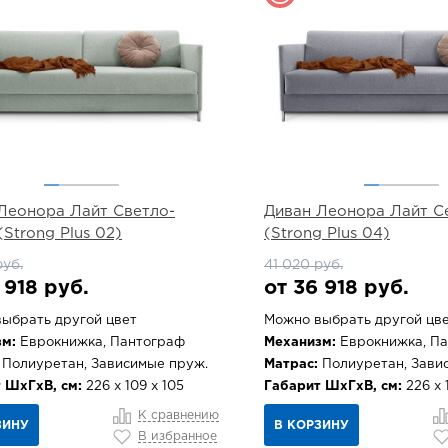
Леонора Лайт Светло-
Диван Леонора Лайт С
(Strong Plus 02)
(Strong Plus 04)
руб.
41 020 руб.
 918 руб.
от 36 918 руб.
ыбрать другой цвет
Можно выбрать другой цв
м:
Еврокнижка, Пантограф
Механизм:
Еврокнижка, П
Полиуретан, Зависимые пруж.
Матрас:
Полиуретан, Зави
 ШхГхВ, см:
226 х 109 х 105
Габарит ШхГхВ, см:
226 х 
К сравнению
ЗИНУ
В КОРЗИНУ
В избранное