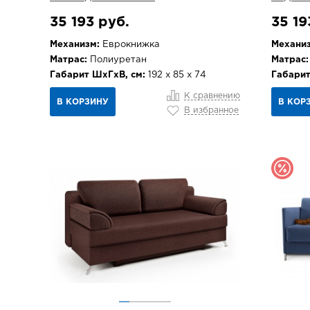
35 193 руб.
35 19
Механизм:
Еврокнижка
Механиз
Матрас:
Полиуретан
Матрас:
Габарит ШхГхВ, см:
192 х 85 х 74
Габарит
К сравнению
В КОРЗИНУ
В КОР
В избранное