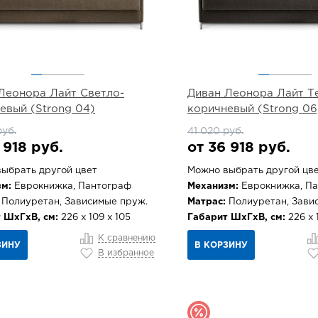
Леонора Лайт Светло-
Диван Леонора Лайт Т
евый (Strong 04)
коричневый (Strong 06
руб.
41 020 руб.
 918 руб.
от 36 918 руб.
ыбрать другой цвет
Можно выбрать другой цв
м:
Еврокнижка, Пантограф
Механизм:
Еврокнижка, П
Полиуретан, Зависимые пруж.
Матрас:
Полиуретан, Зави
 ШхГхВ, см:
226 х 109 х 105
Габарит ШхГхВ, см:
226 х 
К сравнению
ЗИНУ
В КОРЗИНУ
В избранное