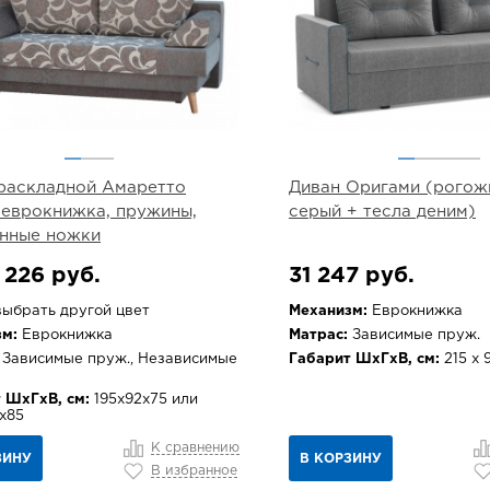
раскладной Амаретто
Диван Оригами (рогож
еврокнижка, пружины,
серый + тесла деним)
нные ножки
 226 руб.
31 247 руб.
ыбрать другой цвет
Механизм:
Еврокнижка
м:
Еврокнижка
Матрас:
Зависимые пруж.
Зависимые пруж., Независимые
Габарит ШхГхВ, см:
215 х 9
 ШхГхВ, см:
195х92х75 или
х85
К сравнению
ЗИНУ
В КОРЗИНУ
В избранное