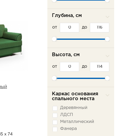
Эврика
Глубина, см
от
до
Высота, см
от
до
ный
Каркас основания
спального места
Деревянный
ЛДСП
Металлический
Фанера
85 х 74