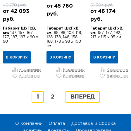
46 770 руб.
51 304 руб.
от 45 760
от 42 093
от 46 174
руб.
руб.
руб.
Габарит ШхГхВ,
Габарит ШхГхВ,
Габарит ШхГхВ,
см:
137, 157, 167,
см:
88, 98, 108, 118,
см:
157, 177, 192,
177, 187, 197 х 90 х
128, 138, 148, 158,
217 х 115 х 95 см
90
168, 178 x 98 x 100
см
В КОРЗИНУ
В КОРЗИНУ
В КОРЗИНУ
К сравнению
К сравнению
К сравнению
В избранное
В избранное
В избранное
1
2
ВПЕРЕД
О компании
Оплата
Доставка и Сборка
Гарантии
Контакты
Производители