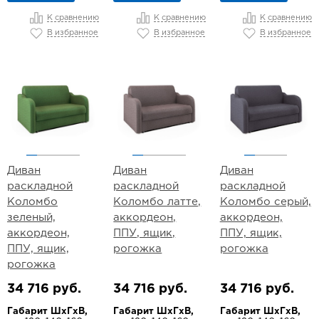
К сравнению
К сравнению
К сравнению
В избранное
В избранное
В избранное
Диван
Диван
Диван
раскладной
раскладной
раскладной
Коломбо
Коломбо латте,
Коломбо серый,
зеленый,
аккордеон,
аккордеон,
аккордеон,
ППУ, ящик,
ППУ, ящик,
ППУ, ящик,
рогожка
рогожка
рогожка
34 716 руб.
34 716 руб.
34 716 руб.
Габарит ШхГхВ,
Габарит ШхГхВ,
Габарит ШхГхВ,