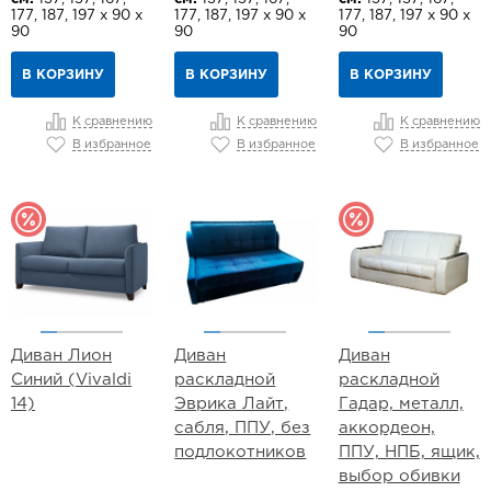
177, 187, 197 х 90 х
177, 187, 197 х 90 х
177, 187, 197 х 90 х
90
90
90
В КОРЗИНУ
В КОРЗИНУ
В КОРЗИНУ
К сравнению
К сравнению
К сравнению
В избранное
В избранное
В избранное
Диван Лион
Диван
Диван
Синий (Vivaldi
раскладной
раскладной
14)
Эврика Лайт,
Гадар, металл,
сабля, ППУ, без
аккордеон,
подлокотников
ППУ, НПБ, ящик,
выбор обивки