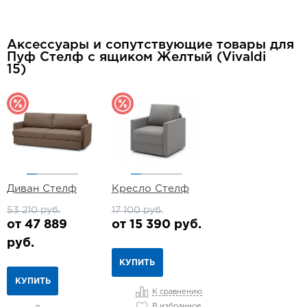
друг
онла
Дост
Аксессуары и сопутствующие товары для
Пуф Стелф с ящиком Желтый (Vivaldi
в
Те
15)
Диван Стелф
Кресло Стелф
53 210 руб.
17 100 руб.
от 47 889
от 15 390 руб.
руб.
КУПИТЬ
КУПИТЬ
К сравнению
В избранное