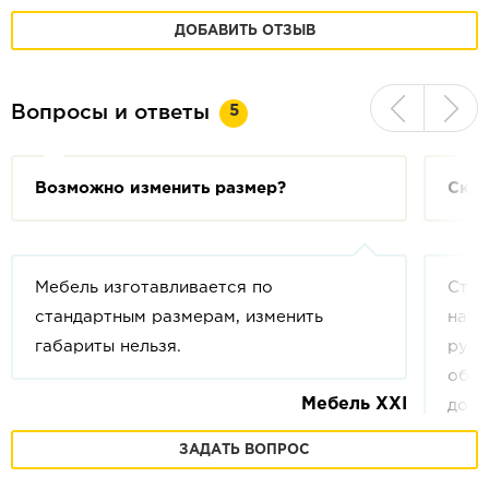
ДОБАВИТЬ ОТЗЫВ
5
Вопросы и ответы
Возможно изменить размер?
Скол
Мебель изготавливается по
Стои
стандартным размерам, изменить
напи
габариты нельзя.
руб.
обла
Мебель XXI
допо
кило
ЗАДАТЬ ВОПРОС
ваше