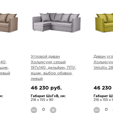
Угловой диван
Диван уг
140,
Хольмсунд серый
Хольмсун
ящик,
197х140, дельфин, ППУ,
Velutto 2
левый
ящик, выбор обивки,
левый
46 230 руб.
46 230
м:
Габарит ШхГхВ, см:
Габарит Шх
216 х 155 х 90
216 х 155 х 