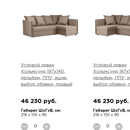
Угловой диван
Угловой диван
Хольмсунд 197х140,
Хольмсунд 197х
дельфин, ППУ, ящик,
дельфин, ППУ, 
выбор обивки, правый
выбор обивки, 
46 230 руб.
46 230 руб.
Габарит ШхГхВ, см:
Габарит ШхГхВ, с
216 х 155 х 90
216 х 155 х 90