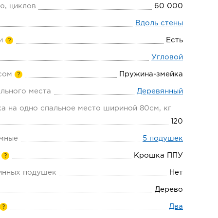
ю, циклов
60 000
Вдоль стены
и
Есть
?
Угловой
сом
Пружина-змейка
?
льного места
Деревянный
а на одно спальное место шириной 80см, кг
120
мные
5 подушек
Крошка ППУ
?
инных подушек
Нет
Дерево
Два
?