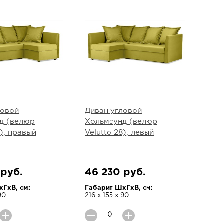
ловой
Диван угловой
д (велюр
Хольмсунд (велюр
8), правый
Velutto 28), левый
 руб.
46 230 руб.
ГхВ, см:
Габарит ШхГхВ, см:
90
216 х 155 х 90