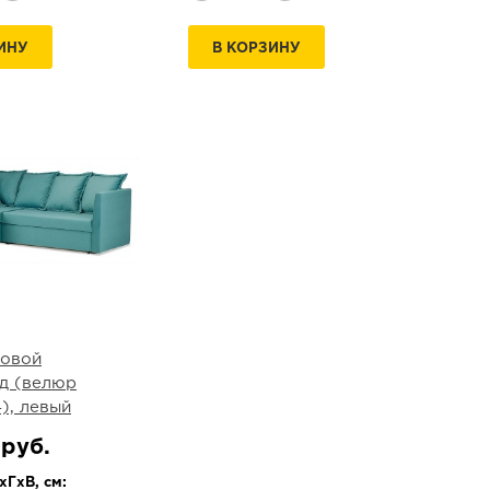
ИНУ
В КОРЗИНУ
ловой
д (велюр
4), левый
 руб.
ГхВ, см: