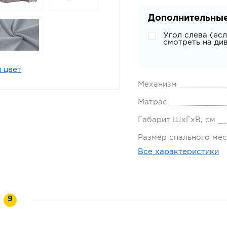
Дополнительные
Угол слева (ес
смотреть на ди
 цвет
Механизм
Матрас
Габарит ШхГхВ, см
Размер спального мес
Все характеристики
и
9