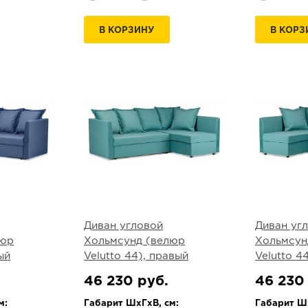
В КОРЗИНУ
В КОРЗ
Диван угловой
Диван уг
люр
Хольмсунд (велюр
Хольмсун
ый
Velutto 44), правый
Velutto 4
46 230 руб.
46 230
м:
Габарит ШхГхВ, см:
Габарит Шх