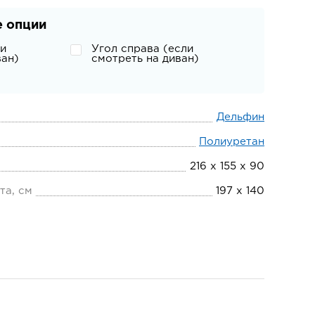
 опции
ли
Угол справа (если
ван)
смотреть на диван)
Дельфин
Полиуретан
216 х 155 х 90
та, см
197 х 140