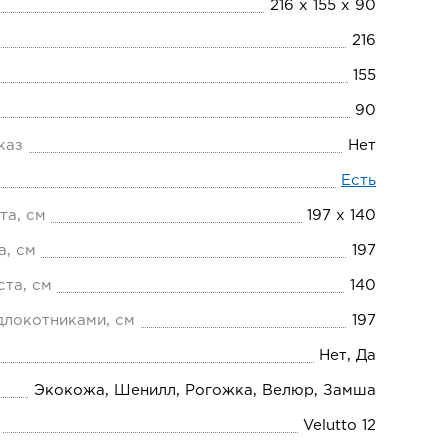
216 х 155 х 90
216
155
90
каз
Нет
Есть
та, см
197 х 140
а, см
197
та, см
140
длокотниками, см
197
Нет, Да
Экокожа, Шенилл, Рогожка, Велюр, Замша
Velutto 12