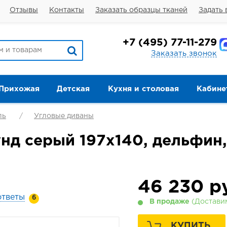
Отзывы
Контакты
Заказать образцы тканей
Задать 
+7
(495) 77-11-279
Заказать звонок
Прихожая
Детская
Кухня и столовая
Кабине
ль
Угловые диваны
нд серый 197х140, дельфин
46 230
ру
ответы
6
В продаже
(Доставим
КУПИТЬ