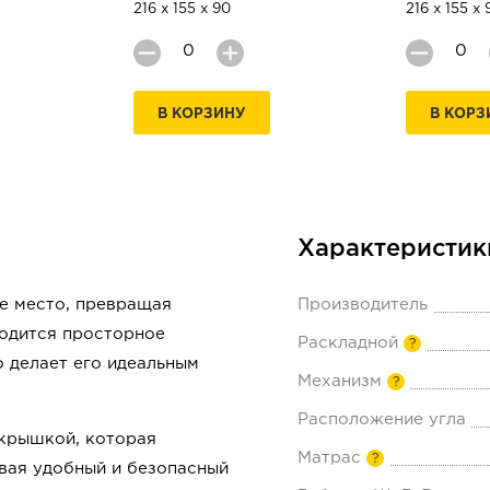
216 х 155 х 90
216 х 155 х 
В КОРЗИНУ
В КОРЗ
Характеристик
е место, превращая
Производитель
ходится просторное
Раскладной
?
о делает его идеальным
Механизм
?
Расположение угла
 крышкой, которая
Матрас
?
вая удобный и безопасный