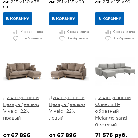
см:
225 х 150 х 78
см:
251 х 155 х 90
см:
251 х 155 х 90
см
В КОРЗИНУ
В КОРЗИНУ
В КОРЗИНУ
К сравнению
К сравнению
К сравнению
В избранное
В избранное
В избранное
Диван угловой
Диван угловой
Диван угловой
Цезарь (велюр
Цезарь (велюр
Оливия П-
Vivaldi 22),
Vivaldi 22),
образный
правый
левый
Melange sand
бежевый
от 67 896
от 67 896
71 576 руб.