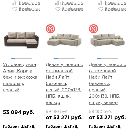
К сравнению
К сравнению
К сравнению
В избранное
В избранное
В избранное
Угловой диван
Диван угловой с
Диван угловой с
Ария, Корфу
оттоманкой
оттоманкой
беж и экокожа
Наби Лайт
Наби Лайт
шоколад,
бежевый,
бежевый,
правый
левый, 200х138,
правый,
НПБ, ящик,
200х138, НПБ,
велюр
ящик, велюр
59 190 руб.
59 190 руб.
53 094 руб.
от 53 271 руб.
от 53 271 руб.
Габарит ШхГхВ,
Габарит ШхГхВ,
Габарит ШхГхВ,