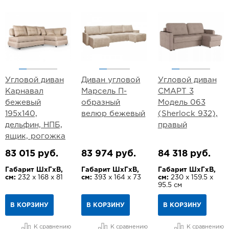
Угловой диван
Диван угловой
Угловой диван
Карнавал
Марсель П-
СМАРТ 3
бежевый
образный
Модель 063
195х140,
велюр бежевый
(Sherlock 932),
дельфин, НПБ,
правый
ящик, рогожка
83 015 руб.
83 974 руб.
84 318 руб.
Габарит ШхГхВ,
Габарит ШхГхВ,
Габарит ШхГхВ,
см:
232 х 168 х 81
см:
393 х 164 х 73
см:
230 х 159.5 х
95.5 см
В КОРЗИНУ
В КОРЗИНУ
В КОРЗИНУ
К сравнению
К сравнению
К сравнению