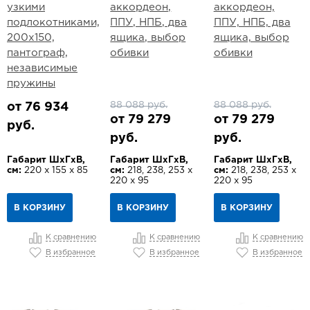
узкими
аккордеон,
аккордеон,
подлокотниками,
ППУ, НПБ, два
ППУ, НПБ, два
200х150,
ящика, выбор
ящика, выбор
пантограф,
обивки
обивки
независимые
пружины
88 088 руб.
88 088 руб.
от 76 934
от 79 279
от 79 279
руб.
руб.
руб.
Габарит ШхГхВ,
Габарит ШхГхВ,
Габарит ШхГхВ,
см:
220 х 155 х 85
см:
218, 238, 253 х
см:
218, 238, 253 х
220 х 95
220 х 95
В КОРЗИНУ
В КОРЗИНУ
В КОРЗИНУ
К сравнению
К сравнению
К сравнению
В избранное
В избранное
В избранное