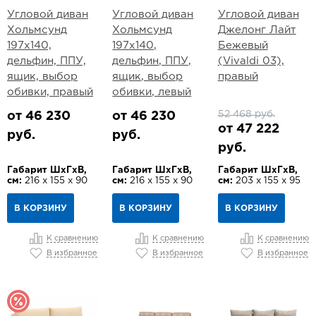
Угловой диван
Угловой диван
Угловой диван
Хольмсунд
Хольмсунд
Джелонг Лайт
197х140,
197х140,
Бежевый
дельфин, ППУ,
дельфин, ППУ,
(Vivaldi 03),
ящик, выбор
ящик, выбор
правый
обивки, правый
обивки, левый
52 468 руб.
от 46 230
от 46 230
от 47 222
руб.
руб.
руб.
Габарит ШхГхВ,
Габарит ШхГхВ,
Габарит ШхГхВ,
см:
216 х 155 х 90
см:
216 х 155 х 90
см:
203 х 155 х 95
В КОРЗИНУ
В КОРЗИНУ
В КОРЗИНУ
К сравнению
К сравнению
К сравнению
В избранное
В избранное
В избранное