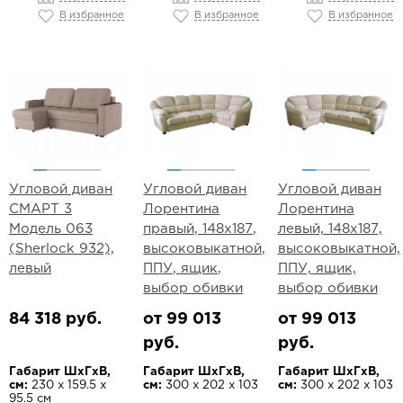
В избранное
В избранное
В избранное
Угловой диван
Угловой диван
Угловой диван
СМАРТ 3
Лорентина
Лорентина
Модель 063
правый, 148х187,
левый, 148х187,
(Sherlock 932),
высоковыкатной,
высоковыкатной,
левый
ППУ, ящик,
ППУ, ящик,
выбор обивки
выбор обивки
84 318 руб.
от 99 013
от 99 013
руб.
руб.
Габарит ШхГхВ,
Габарит ШхГхВ,
Габарит ШхГхВ,
см:
230 х 159.5 х
см:
300 х 202 х 103
см:
300 х 202 х 103
95.5 см