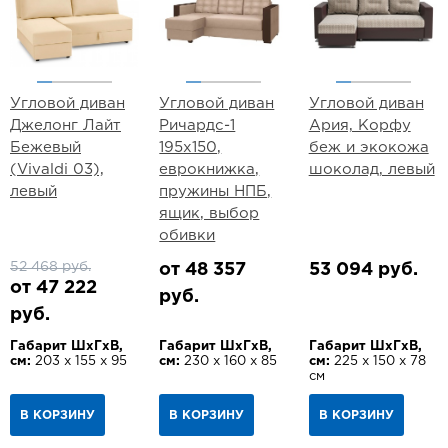
Угловой диван
Угловой диван
Угловой диван
Джелонг Лайт
Ричардс-1
Ария, Корфу
Бежевый
195х150,
беж и экокожа
(Vivaldi 03),
еврокнижка,
шоколад, левый
левый
пружины НПБ,
ящик, выбор
обивки
52 468 руб.
от 48 357
53 094 руб.
от 47 222
руб.
руб.
Габарит ШхГхВ,
Габарит ШхГхВ,
Габарит ШхГхВ,
см:
203 х 155 х 95
см:
230 х 160 х 85
см:
225 х 150 х 78
см
В КОРЗИНУ
В КОРЗИНУ
В КОРЗИНУ