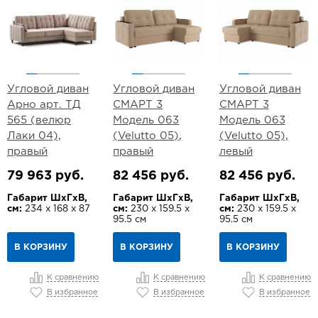
Угловой диван
Угловой диван
Угловой диван
Арно арт. ТД
СМАРТ 3
СМАРТ 3
565 (велюр
Модель 063
Модель 063
Лаки 04),
(Velutto 05),
(Velutto 05),
правый
правый
левый
79 963 руб.
82 456 руб.
82 456 руб.
Габарит ШхГхВ,
Габарит ШхГхВ,
Габарит ШхГхВ,
см:
234 х 168 х 87
см:
230 х 159.5 х
см:
230 х 159.5 х
95.5 см
95.5 см
В КОРЗИНУ
В КОРЗИНУ
В КОРЗИНУ
К сравнению
К сравнению
К сравнению
В избранное
В избранное
В избранное