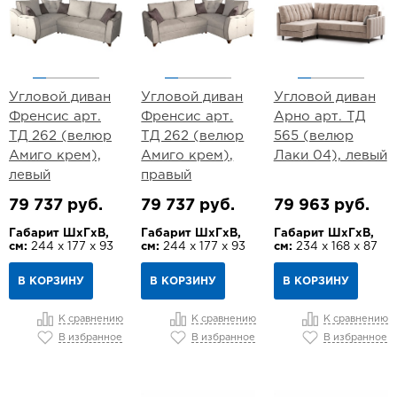
Угловой диван
Угловой диван
Угловой диван
Френсис арт.
Френсис арт.
Арно арт. ТД
ТД 262 (велюр
ТД 262 (велюр
565 (велюр
Амиго крем),
Амиго крем),
Лаки 04), левый
левый
правый
79 737 руб.
79 737 руб.
79 963 руб.
Габарит ШхГхВ,
Габарит ШхГхВ,
Габарит ШхГхВ,
см:
244 х 177 х 93
см:
244 х 177 х 93
см:
234 х 168 х 87
В КОРЗИНУ
В КОРЗИНУ
В КОРЗИНУ
К сравнению
К сравнению
К сравнению
В избранное
В избранное
В избранное