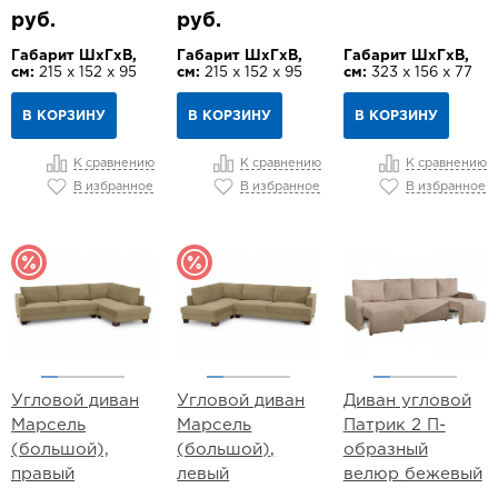
руб.
руб.
Габарит ШхГхВ,
Габарит ШхГхВ,
Габарит ШхГхВ,
см:
215 х 152 х 95
см:
215 х 152 х 95
см:
323 х 156 х 77
В КОРЗИНУ
В КОРЗИНУ
В КОРЗИНУ
К сравнению
К сравнению
К сравнению
В избранное
В избранное
В избранное
Угловой диван
Угловой диван
Диван угловой
Марсель
Марсель
Патрик 2 П-
(большой),
(большой),
образный
правый
левый
велюр бежевый