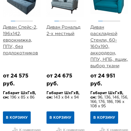
Диван Спейс-2,
Диван Рональд
Диван
196х142,
2-х местный
раскладной
еврокнижка,
Стенли, 60-
ППУ, без
160х190,
подлокотников
аккордеон,
ППУ, НПБ, ящик,
выбор ткани
от 24 575
от 24 675
от 24 951
руб.
руб.
руб.
Габарит ШхГхВ,
Габарит ШхГхВ,
Габарит ШхГхВ,
см:
196 х 85 х 86
см:
143 х 84 х 94
см:
96, 136, 146, 156,
166, 176, 186, 196 х
108 х 95
В КОРЗИНУ
В КОРЗИНУ
В КОРЗИНУ
К сравнению
К сравнению
К сравнению