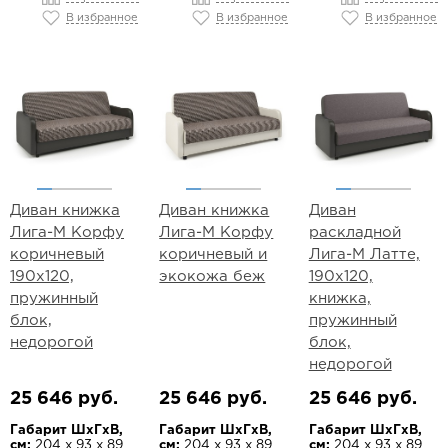
В избранное
В избранное
В избранное
Диван книжка
Диван книжка
Диван
Лига-М Корфу
Лига-М Корфу
раскладной
коричневый
коричневый и
Лига-М Латте,
190х120,
экокожа беж
190х120,
пружинный
книжка,
блок,
пружинный
недорогой
блок,
недорогой
25 646 руб.
25 646 руб.
25 646 руб.
Габарит ШхГхВ,
Габарит ШхГхВ,
Габарит ШхГхВ,
см:
204 х 93 х 89
см:
204 х 93 х 89
см:
204 х 93 х 89