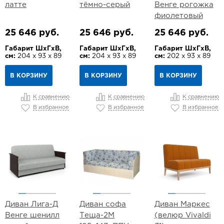
латте
тёмно-серый
Венге рогожка
фиолетовый
25 646 руб.
25 646 руб.
25 646 руб.
Габарит ШхГхВ,
Габарит ШхГхВ,
Габарит ШхГхВ,
см:
204 х 93 х 89
см:
204 х 93 х 89
см:
202 х 93 х 89
В КОРЗИНУ
В КОРЗИНУ
В КОРЗИНУ
К сравнению
К сравнению
К сравнению
В избранное
В избранное
В избранное
Диван Лига-Д
Диван софа
Диван Маркес
Венге шенилл
Теща-2М
(велюр Vivaldi