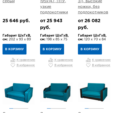
серый
195х147, ППУ,
31), высокие
узкие
ножки, без
подлокотники
подлокотников
25 646 руб.
от 25 943
от 26 082
руб.
руб.
Габарит ШхГхВ,
Габарит ШхГхВ,
Габарит ШхГхВ,
см:
202 х 93 х 89
см:
198 х 85 х 75
см:
120 х 70 х 84
В КОРЗИНУ
В КОРЗИНУ
В КОРЗИНУ
К сравнению
К сравнению
К сравнению
В избранное
В избранное
В избранное