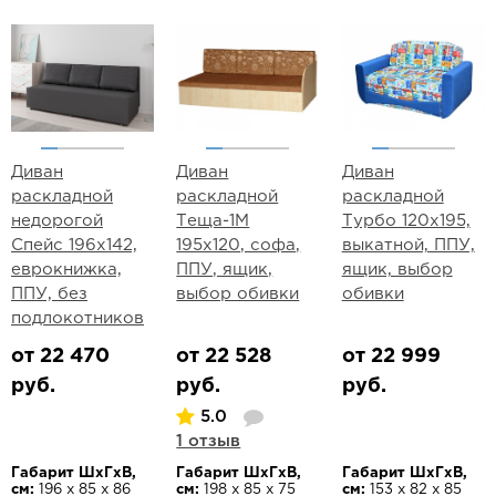
Диван
Диван
Диван
раскладной
раскладной
раскладной
недорогой
Теща-1М
Турбо 120х195,
Спейс 196х142,
195х120, софа,
выкатной, ППУ,
еврокнижка,
ППУ, ящик,
ящик, выбор
ППУ, без
выбор обивки
обивки
подлокотников
от 22 470
от 22 528
от 22 999
руб.
руб.
руб.
5.0
1 отзыв
Габарит ШхГхВ,
Габарит ШхГхВ,
Габарит ШхГхВ,
см:
196 х 85 х 86
см:
198 х 85 х 75
см:
153 х 82 х 85