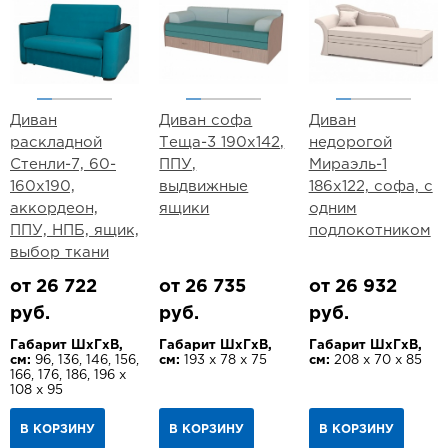
Диван
Диван софа
Диван
раскладной
Теща-3 190х142,
недорогой
Стенли-7, 60-
ППУ,
Мираэль-1
160х190,
выдвижные
186х122, софа, с
аккордеон,
ящики
одним
ППУ, НПБ, ящик,
подлокотником
выбор ткани
от 26 722
от 26 735
от 26 932
руб.
руб.
руб.
Габарит ШхГхВ,
Габарит ШхГхВ,
Габарит ШхГхВ,
см:
96, 136, 146, 156,
см:
193 х 78 х 75
см:
208 х 70 х 85
166, 176, 186, 196 х
108 х 95
В КОРЗИНУ
В КОРЗИНУ
В КОРЗИНУ