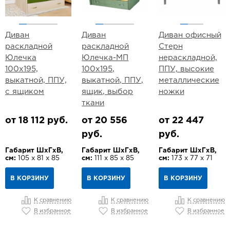
Диван
Диван
Диван офисный
раскладной
раскладной
Стерн
Юлечка
Юлечка-МП
нераскладной,
100х195,
100х195,
ППУ, высокие
выкатной, ППУ,
выкатной, ППУ,
металлические
с ящиком
ящик, выбор
ножки
ткани
от 18 112 руб.
от 20 556
от 22 447
руб.
руб.
Габарит ШхГхВ,
Габарит ШхГхВ,
Габарит ШхГхВ,
см:
105 х 81 х 85
см:
111 х 85 х 85
см:
173 х 77 х 71
В КОРЗИНУ
В КОРЗИНУ
В КОРЗИНУ
К сравнению
К сравнению
К сравнению
В избранное
В избранное
В избранное