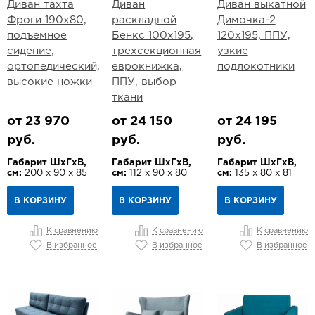
Диван тахта
Диван
Диван выкатной
Фроги 190х80,
раскладной
Димочка-2
подъемное
Бенкс 100х195,
120х195, ППУ,
сидение,
трехсекционная
узкие
ортопедический,
еврокнижка,
подлокотники
высокие ножки
ППУ, выбор
ткани
от 23 970
от 24 150
от 24 195
руб.
руб.
руб.
Габарит ШхГхВ,
Габарит ШхГхВ,
Габарит ШхГхВ,
см:
200 х 90 х 85
см:
112 х 90 х 80
см:
135 х 80 х 81
В КОРЗИНУ
В КОРЗИНУ
В КОРЗИНУ
К сравнению
К сравнению
К сравнению
В избранное
В избранное
В избранное