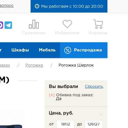
вопрос
Мы работаем с 10:00 до 20:00
Сравнение
Избранное
Корзина
т
Шкафы
Мебель
Распродажа
заказ
Рогожка
Рогожка Шерлок
М)
Вы выбрали
Сбросить
[x]
Обивка под заказ:
Да
Цена, руб.
от
до