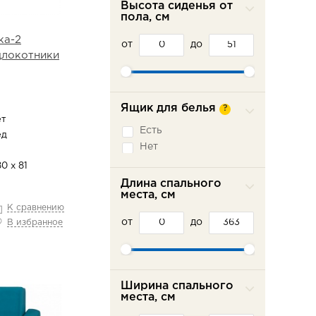
Высота сиденья от
Седафлекс
пола, см
Французская
ка-2
раскладушка
от
до
одлокотники
Ящик для белья
?
ет
Есть
ед
Нет
0 х 81
Длина спального
места, см
К сравнению
от
до
В избранное
Ширина спального
места, см