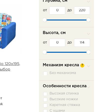
Глубина, см
от
до
Высота, см
от
до
о 120х195,
Механизм кресла
?
выбор
Без механизма
Особенности кресла
Высокая спинка
ет
Высокие ножки
ед
Каретная стяжка
С ушами