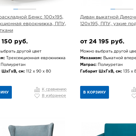
раскладной Бенкс 100х195,
Диван выкатной Димоч
кционная еврокнижка, ППУ,
120х195, ППУ, узкие п
ткани
 150 руб.
от 24 195 руб.
ыбрать другой цвет
Можно выбрать другой цв
м:
Трехсекционная еврокнижка
Механизм:
Выкатной впер
Полиуретан
Матрас:
Полиуретан
 ШхГхВ, см:
112 х 90 х 80
Габарит ШхГхВ, см:
135 х 8
К сравнению
ЗИНУ
В КОРЗИНУ
В избранное