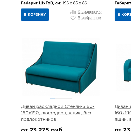
Габарит ШхГхВ, см:
196 х 85 х 86
Габарит
К сравнению
В КОРЗИНУ
В КОР
В избранное
Диван раскладной Стенли-5 60-
Диван 
160х190, аккордеон, ящик, без
160х19
подлокотников
ящик, 
от 23 275 руб.
от 23