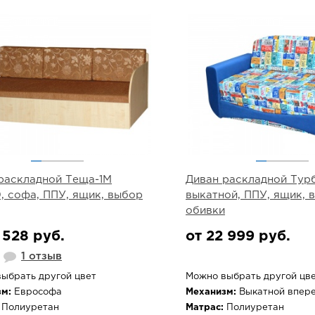
раскладной Теща-1М
Диван раскладной Турб
0, софа, ППУ, ящик, выбор
выкатной, ППУ, ящик, 
обивки
 528 руб.
от 22 999 руб.
1 отзыв
ыбрать другой цвет
Можно выбрать другой цв
м:
Еврософа
Механизм:
Выкатной впер
Полиуретан
Матрас:
Полиуретан