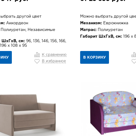
ыбрать другой цвет
Можно выбрать другой цв
м:
Аккордеон
Механизм:
Еврокнижка
Полиуретан, Независимые
Матрас:
Полиуретан
Габарит ШхГхВ, см:
196 х 
 ШхГхВ, см:
96, 136, 146, 156, 166,
 196 х 108 х 95
К сравнению
ЗИНУ
В КОРЗИНУ
В избранное