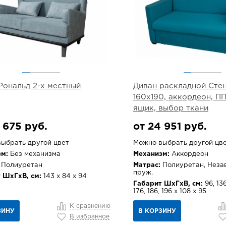
Рональд 2-х местный
Диван раскладной Стен
160х190, аккордеон, ПП
ящик, выбор ткани
 675 руб.
от 24 951 руб.
ыбрать другой цвет
Можно выбрать другой цв
м:
Без механизма
Механизм:
Аккордеон
Полиуретан
Матрас:
Полиуретан, Неза
пруж.
 ШхГхВ, см:
143 х 84 х 94
Габарит ШхГхВ, см:
96, 136
176, 186, 196 х 108 х 95
К сравнению
ЗИНУ
В КОРЗИНУ
В избранное