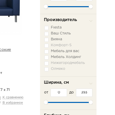
Производитель
Fiesta
Ваш Стиль
Вияна
Комфорт-S
сокие
Мебель для вас
Мебель Холдинг
Нижегородмебель
Олмеко
ет
Пратекс
Сильва ММ
Ширина, см
Сола-М
7 х 71
от
Фламинго
до
К сравнению
Шарм-Дизайн
В избранное
Эврика