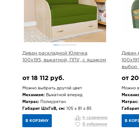
Диван раскладной Юлечка
Диван 
100х195, выкатной, ППУ, с ящиком
100х19
выбор 
от 18 112 руб.
от 20
Можно выбрать другой цвет
Можно в
Механизм:
Выкатной вперед
Механиз
Матрас:
Полиуретан
Матрас:
Габарит ШхГхВ, см:
105 х 81 х 85
Габарит
К сравнению
В КОРЗИНУ
В КОР
В избранное