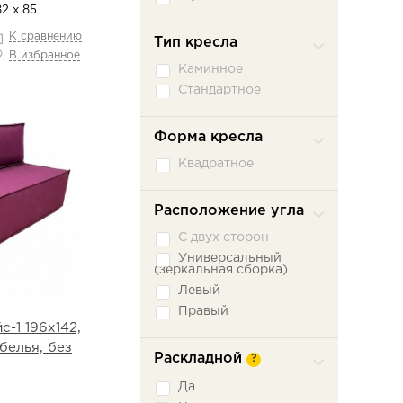
82 х 85
К сравнению
Тип кресла
В избранное
Каминное
Стандартное
Форма кресла
Квадратное
Расположение угла
С двух сторон
Универсальный
(зеркальная сборка)
Левый
Правый
-1 196х142,
белья, без
Раскладной
?
Да