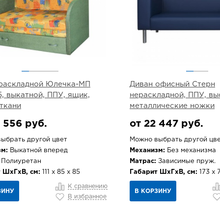
раскладной Юлечка-МП
Диван офисный Стерн
5, выкатной, ППУ, ящик,
нераскладной, ППУ, вы
ткани
металлические ножки
 556 руб.
от 22 447 руб.
ыбрать другой цвет
Можно выбрать другой цв
м:
Выкатной вперед
Механизм:
Без механизма
Полиуретан
Матрас:
Зависимые пруж.
 ШхГхВ, см:
111 х 85 х 85
Габарит ШхГхВ, см:
173 х 7
К сравнению
ЗИНУ
В КОРЗИНУ
В избранное