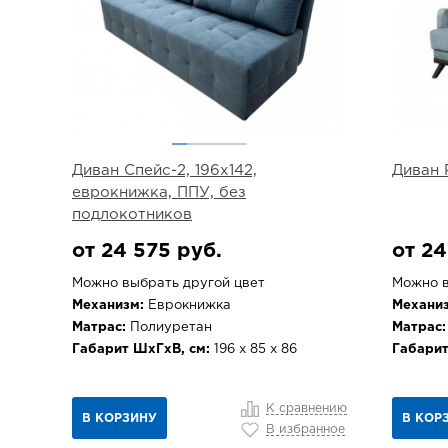
Диван Спейс-2, 196х142,
Диван 
еврокнижка, ППУ, без
подлокотников
от 24 575 руб.
от 24
Можно выбрать другой цвет
Можно в
Механизм:
Еврокнижка
Механиз
Матрас:
Полиуретан
Матрас:
Габарит ШхГхВ, см:
196 х 85 х 86
Габарит
К сравнению
В КОРЗИНУ
В КОР
В избранное