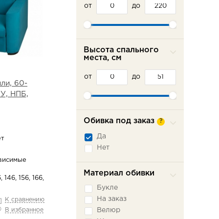
от
до
Высота спального
места, см
от
до
ли, 60-
У, НПБ,
Обивка под заказ
?
Да
ет
Нет
висимые
Материал обивки
, 146, 156, 166,
Букле
На заказ
К сравнению
Велюр
В избранное