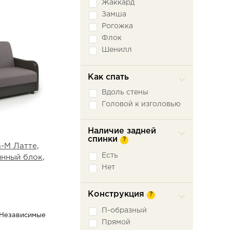
Жаккард
Замша
Рогожка
Флок
Шенилл
Экокожа
Как спать
Вдоль стены
Головой к изголовью
Наличие задней
спинки
?
-М Латте,
Есть
инный блок,
Нет
Конструкция
?
П-образный
 Независимые
Прямой