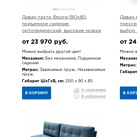
Диван тахта Фроги 190х80,
Диван 
подъемное сидение,
трехсе
ортопедический, высокие ножки
выбор 
от 23 970 руб.
от 24
Можно выбрать другой цвет
Можно в
Механизм:
Без механизма, Подъемное
Механиз
сидение
Матрас:
Матрас:
Зависимые пруж., Независимые
Габарит
пруж.
Габарит ШхГхВ, см:
200 х 90 х 85
К сравнению
В КОРЗИНУ
В КОР
В избранное