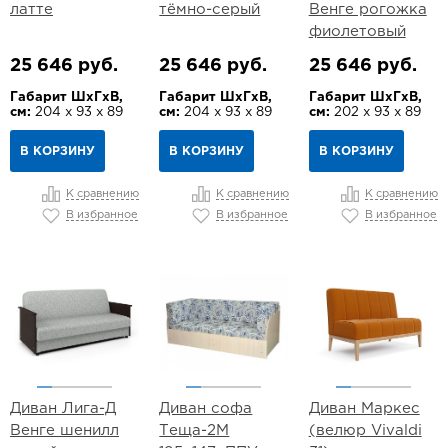
латте
тёмно-серый
Венге рогожка
фиолетовый
25 646 руб.
25 646 руб.
25 646 руб.
Габарит ШхГхВ,
Габарит ШхГхВ,
Габарит ШхГхВ,
см:
204 х 93 х 89
см:
204 х 93 х 89
см:
202 х 93 х 89
В КОРЗИНУ
В КОРЗИНУ
В КОРЗИНУ
К сравнению
К сравнению
К сравнению
В избранное
В избранное
В избранное
Диван Лига-Д
Диван софа
Диван Маркес
Венге шенилл
Теща-2М
(велюр Vivaldi