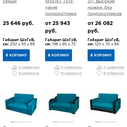
серый
195х147, ППУ,
31), высокие
узкие
ножки, без
подлокотники
подлокотников
25 646 руб.
от 25 943
от 26 082
руб.
руб.
Габарит ШхГхВ,
Габарит ШхГхВ,
Габарит ШхГхВ,
см:
202 х 93 х 89
см:
198 х 85 х 75
см:
120 х 70 х 84
В КОРЗИНУ
В КОРЗИНУ
В КОРЗИНУ
К сравнению
К сравнению
К сравнению
В избранное
В избранное
В избранное