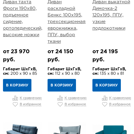
Диван тахта
Диван
Диван выкатной
Фроги 190х80,
раскладной
Димочка-2
подъемное
Бенкс 100х195,
120х195, ППУ,
сидение,
трехсекционная
узкие
ортопедический,
еврокнижка,
подлокотники
высокие ножки
ППУ, выбор
ткани
от 23 970
от 24 150
от 24 195
руб.
руб.
руб.
Габарит ШхГхВ,
Габарит ШхГхВ,
Габарит ШхГхВ,
см:
200 х 90 х 85
см:
112 х 90 х 80
см:
135 х 80 х 81
В КОРЗИНУ
В КОРЗИНУ
В КОРЗИНУ
К сравнению
К сравнению
К сравнению
В избранное
В избранное
В избранное