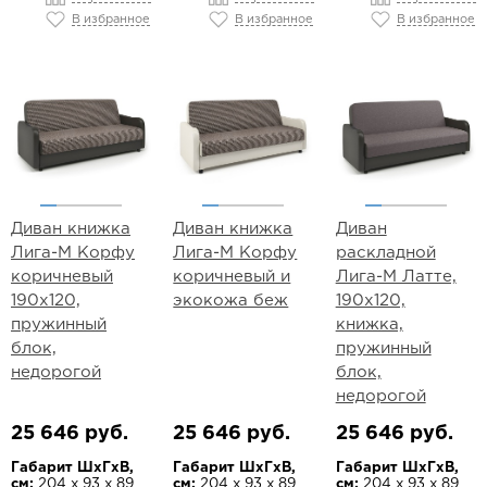
В избранное
В избранное
В избранное
Диван книжка
Диван книжка
Диван
Лига-М Корфу
Лига-М Корфу
раскладной
коричневый
коричневый и
Лига-М Латте,
190х120,
экокожа беж
190х120,
пружинный
книжка,
блок,
пружинный
недорогой
блок,
недорогой
25 646 руб.
25 646 руб.
25 646 руб.
Габарит ШхГхВ,
Габарит ШхГхВ,
Габарит ШхГхВ,
см:
204 х 93 х 89
см:
204 х 93 х 89
см:
204 х 93 х 89