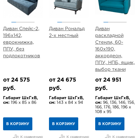
Диван Спейс-2,
Диван Рональд
Диван
196х142,
2-х местный
раскладной
еврокнижка,
Стенли, 60-
ППУ, без
160х190,
подлокотников
аккордеон,
ППУ, НПБ, ящик,
выбор ткани
от 24 575
от 24 675
от 24 951
руб.
руб.
руб.
Габарит ШхГхВ,
Габарит ШхГхВ,
Габарит ШхГхВ,
см:
196 х 85 х 86
см:
143 х 84 х 94
см:
96, 136, 146, 156,
166, 176, 186, 196 х
108 х 95
В КОРЗИНУ
В КОРЗИНУ
В КОРЗИНУ
К сравнению
К сравнению
К сравнению