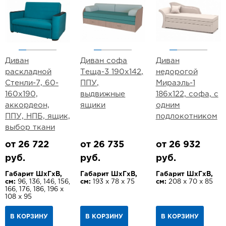
Диван
Диван софа
Диван
раскладной
Теща-3 190х142,
недорогой
Стенли-7, 60-
ППУ,
Мираэль-1
160х190,
выдвижные
186х122, софа, с
аккордеон,
ящики
одним
ППУ, НПБ, ящик,
подлокотником
выбор ткани
от 26 722
от 26 735
от 26 932
руб.
руб.
руб.
Габарит ШхГхВ,
Габарит ШхГхВ,
Габарит ШхГхВ,
см:
96, 136, 146, 156,
см:
193 х 78 х 75
см:
208 х 70 х 85
166, 176, 186, 196 х
108 х 95
В КОРЗИНУ
В КОРЗИНУ
В КОРЗИНУ