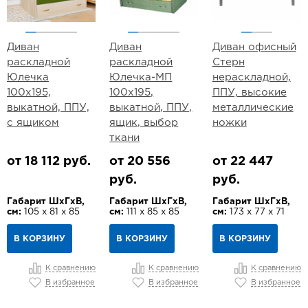
Диван
Диван
Диван офисный
раскладной
раскладной
Стерн
Юлечка
Юлечка-МП
нераскладной,
100х195,
100х195,
ППУ, высокие
выкатной, ППУ,
выкатной, ППУ,
металлические
с ящиком
ящик, выбор
ножки
ткани
от 18 112 руб.
от 20 556
от 22 447
руб.
руб.
Габарит ШхГхВ,
Габарит ШхГхВ,
Габарит ШхГхВ,
см:
105 х 81 х 85
см:
111 х 85 х 85
см:
173 х 77 х 71
В КОРЗИНУ
В КОРЗИНУ
В КОРЗИНУ
К сравнению
К сравнению
К сравнению
В избранное
В избранное
В избранное