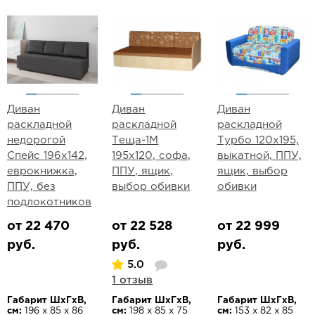
Диван
Диван
Диван
раскладной
раскладной
раскладной
недорогой
Теща-1М
Турбо 120х195,
Спейс 196х142,
195х120, софа,
выкатной, ППУ,
еврокнижка,
ППУ, ящик,
ящик, выбор
ППУ, без
выбор обивки
обивки
подлокотников
от 22 470
от 22 528
от 22 999
руб.
руб.
руб.
5.0
1 отзыв
Габарит ШхГхВ,
Габарит ШхГхВ,
Габарит ШхГхВ,
см:
196 х 85 х 86
см:
198 х 85 х 75
см:
153 х 82 х 85