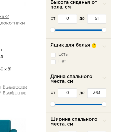
Высота сиденья от
Седафлекс
пола, см
Французская
ка-2
раскладушка
от
до
одлокотники
Ящик для белья
?
ет
Есть
ед
Нет
0 х 81
Длина спального
места, см
К сравнению
от
до
В избранное
Ширина спального
места, см