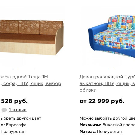
раскладной Теща-1М
Диван раскладной Турб
0, софа, ППУ, ящик, выбор
выкатной, ППУ, ящик, 
обивки
 528 руб.
от 22 999 руб.
1 отзыв
ыбрать другой цвет
Можно выбрать другой цв
м:
Еврософа
Механизм:
Выкатной впер
Полиуретан
Матрас:
Полиуретан