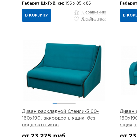
Габарит ШхГхВ, см:
196 х 85 х 86
Габарит
К сравнению
В КОРЗИНУ
В КОР
В избранное
Диван раскладной Стенли-5 60-
Диван 
160х190, аккордеон, ящик, без
160х19
подлокотников
ящик, 
от 23 275 руб.
от 23