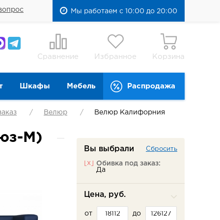
вопрос
Мы работаем с 10:00 до 20:00
Сравнение
Избранное
Корзина
т
Шкафы
Мебель
Распродажа
заказ
Велюр
Велюр Калифорния
юз-М)
Вы выбрали
Сбросить
[x]
Обивка под заказ:
Да
Цена, руб.
от
до