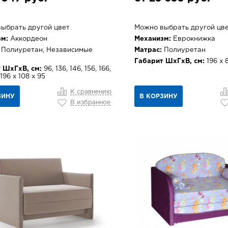
ыбрать другой цвет
Можно выбрать другой цв
м:
Аккордеон
Механизм:
Еврокнижка
Полиуретан, Независимые
Матрас:
Полиуретан
Габарит ШхГхВ, см:
196 х 
 ШхГхВ, см:
96, 136, 146, 156, 166,
 196 х 108 х 95
К сравнению
ЗИНУ
В КОРЗИНУ
В избранное