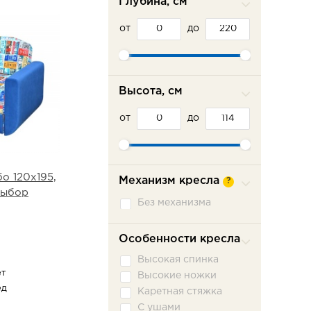
Глубина, см
от
до
Высота, см
от
до
о 120х195,
Механизм кресла
?
выбор
Без механизма
Особенности кресла
Высокая спинка
ет
Высокие ножки
ед
Каретная стяжка
С ушами