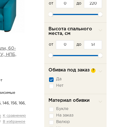
от
до
Высота спального
места, см
от
до
ли, 60-
У, НПБ,
Обивка под заказ
?
Да
ет
Нет
висимые
Материал обивки
, 146, 156, 166,
Букле
На заказ
К сравнению
Велюр
В избранное