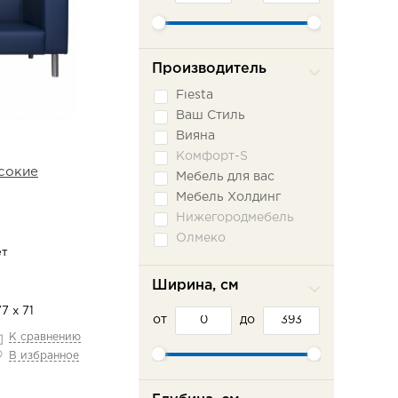
Производитель
Fiesta
Ваш Стиль
Вияна
Комфорт-S
сокие
Мебель для вас
Мебель Холдинг
Нижегородмебель
Олмеко
ет
Пратекс
Сильва ММ
Ширина, см
Сола-М
7 х 71
от
Фламинго
до
К сравнению
Шарм-Дизайн
В избранное
Эврика