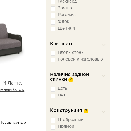
Жаккард
Замша
Рогожка
Флок
Шенилл
Экокожа
Как спать
Вдоль стены
Головой к изголовью
Наличие задней
спинки
?
-М Латте,
Есть
инный блок,
Нет
Конструкция
?
П-образный
 Независимые
Прямой