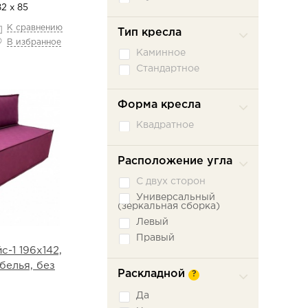
82 х 85
К сравнению
Тип кресла
В избранное
Каминное
Стандартное
Форма кресла
Квадратное
Расположение угла
С двух сторон
Универсальный
(зеркальная сборка)
Левый
Правый
-1 196х142,
белья, без
Раскладной
?
Да