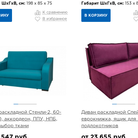
 ШхГхВ, см:
198 х 85 х 75
Габарит ШхГхВ, см:
153 х 
К сравнению
ЗИНУ
В КОРЗИНУ
В избранное
раскладной Стенли-2, 60-
Диван раскладной Спейс
0, аккордеон, ППУ, НПБ,
еврокнижка, ящик для 
выбор ткани
подлокотников
 547 руб.
от 23 655 руб.