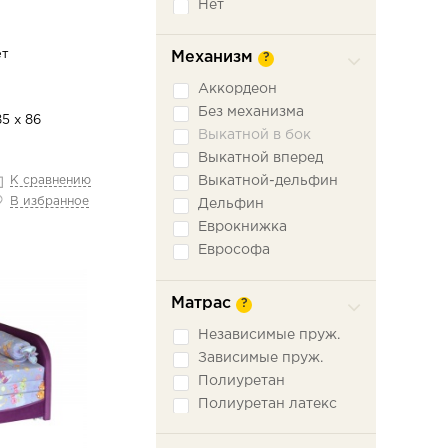
Нет
ет
Механизм
?
Аккордеон
Без механизма
85 х 86
Выкатной в бок
Выкатной вперед
К сравнению
Выкатной-дельфин
В избранное
Дельфин
Еврокнижка
Еврософа
Книжка
Книжка откатная
Матрас
?
Малютка
Независимые пруж.
Ножницы
Зависимые пруж.
Пантограф
Полиуретан
Подъемное сидение
Полиуретан латекс
Сабля
Трехсекционная
еврокнижка