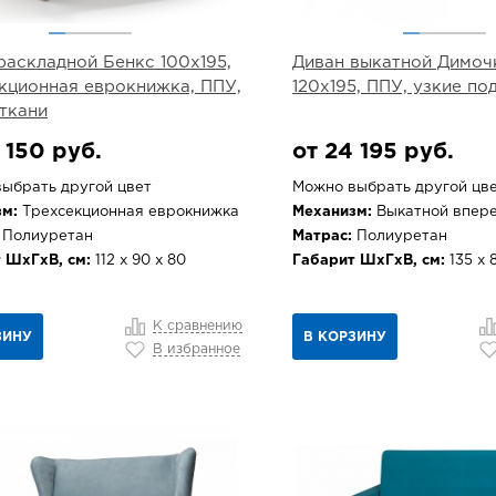
раскладной Бенкс 100х195,
Диван выкатной Димоч
кционная еврокнижка, ППУ,
120х195, ППУ, узкие п
ткани
 150 руб.
от 24 195 руб.
ыбрать другой цвет
Можно выбрать другой цв
м:
Трехсекционная еврокнижка
Механизм:
Выкатной впер
Полиуретан
Матрас:
Полиуретан
 ШхГхВ, см:
112 х 90 х 80
Габарит ШхГхВ, см:
135 х 8
К сравнению
ЗИНУ
В КОРЗИНУ
В избранное