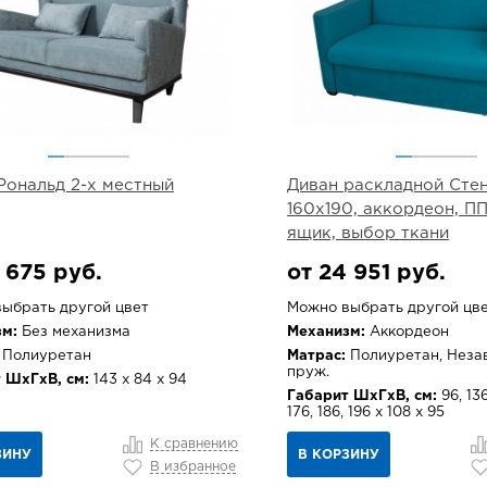
Рональд 2-х местный
Диван раскладной Стен
160х190, аккордеон, ПП
ящик, выбор ткани
 675 руб.
от 24 951 руб.
ыбрать другой цвет
Можно выбрать другой цв
м:
Без механизма
Механизм:
Аккордеон
Полиуретан
Матрас:
Полиуретан, Неза
пруж.
 ШхГхВ, см:
143 х 84 х 94
Габарит ШхГхВ, см:
96, 136
176, 186, 196 х 108 х 95
К сравнению
ЗИНУ
В КОРЗИНУ
В избранное