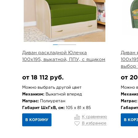
Диван раскладной Юлечка
Диван 
100х195, выкатной, ППУ, с ящиком
100х19
выбор 
от 18 112 руб.
от 20
Можно выбрать другой цвет
Можно в
Механизм:
Выкатной вперед
Механиз
Матрас:
Полиуретан
Матрас:
Габарит ШхГхВ, см:
105 х 81 х 85
Габарит
К сравнению
В КОРЗИНУ
В КОР
В избранное