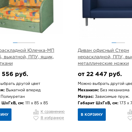
раскладной Юлечка-МП
Диван офисный Стерн
5, выкатной, ППУ, ящик,
нераскладной, ППУ, вы
ткани
металлические ножки
 556 руб.
от 22 447 руб.
ыбрать другой цвет
Можно выбрать другой цв
м:
Выкатной вперед
Механизм:
Без механизма
Полиуретан
Матрас:
Зависимые пруж.
 ШхГхВ, см:
111 х 85 х 85
Габарит ШхГхВ, см:
173 х 7
К сравнению
ЗИНУ
В КОРЗИНУ
В избранное