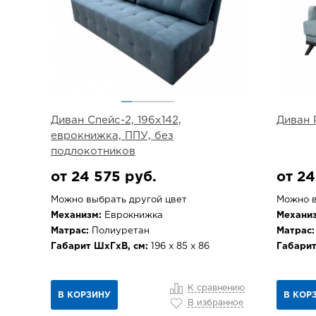
Диван Спейс-2, 196х142,
Диван 
еврокнижка, ППУ, без
подлокотников
от 24 575 руб.
от 24
Можно выбрать другой цвет
Можно в
Механизм:
Еврокнижка
Механиз
Матрас:
Полиуретан
Матрас:
Габарит ШхГхВ, см:
196 х 85 х 86
Габарит
К сравнению
В КОРЗИНУ
В КОР
В избранное