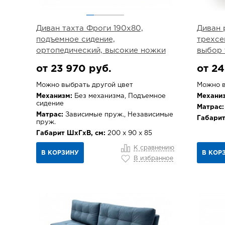
Диван тахта Фроги 190х80,
Диван 
подъемное сидение,
трехсе
ортопедический, высокие ножки
выбор 
от 23 970 руб.
от 24
Можно выбрать другой цвет
Можно в
Механизм:
Без механизма, Подъемное
Механиз
сидение
Матрас:
Матрас:
Зависимые пруж., Независимые
Габарит
пруж.
Габарит ШхГхВ, см:
200 х 90 х 85
К сравнению
В КОРЗИНУ
В КОР
В избранное