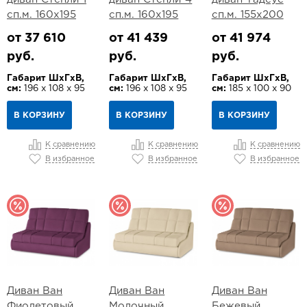
сп.м. 160х195
сп.м. 160х195
сп.м. 155х200
от 37 610
от 41 439
от 41 974
руб.
руб.
руб.
Габарит ШхГхВ,
Габарит ШхГхВ,
Габарит ШхГхВ,
см:
196 х 108 х 95
см:
196 х 108 х 95
см:
185 х 100 х 90
В КОРЗИНУ
В КОРЗИНУ
В КОРЗИНУ
К сравнению
К сравнению
К сравнению
В избранное
В избранное
В избранное
Диван Ван
Диван Ван
Диван Ван
Фиолетовый
Молочный
Бежевый