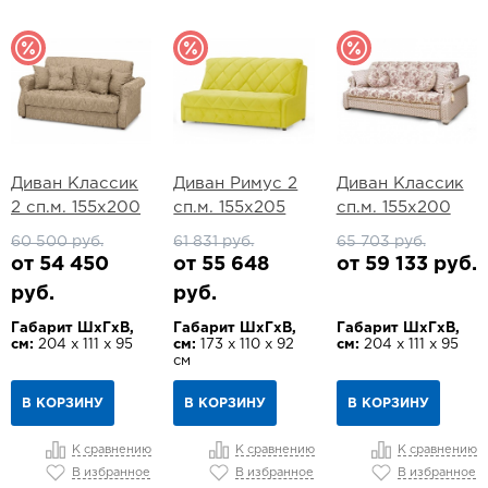
Диван Классик
Диван Римус 2
Диван Классик
2 сп.м. 155х200
сп.м. 155х205
сп.м. 155х200
60 500 руб.
61 831 руб.
65 703 руб.
от 54 450
от 55 648
от 59 133 руб.
руб.
руб.
Габарит ШхГхВ,
Габарит ШхГхВ,
Габарит ШхГхВ,
см:
204 х 111 х 95
см:
173 х 110 х 92
см:
204 х 111 х 95
см
В КОРЗИНУ
В КОРЗИНУ
В КОРЗИНУ
К сравнению
К сравнению
К сравнению
В избранное
В избранное
В избранное