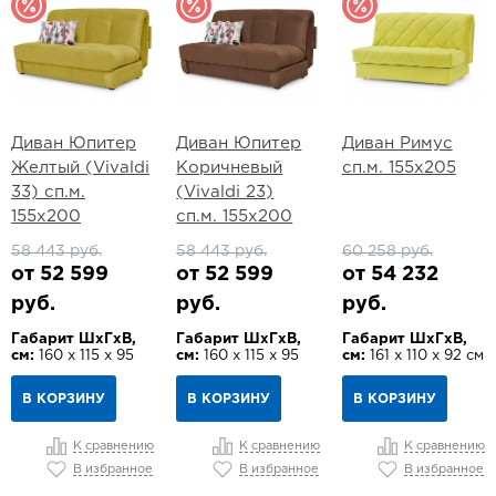
Диван Юпитер
Диван Юпитер
Диван Римус
Желтый (Vivaldi
Коричневый
сп.м. 155х205
33) сп.м.
(Vivaldi 23)
155х200
сп.м. 155х200
58 443 руб.
58 443 руб.
60 258 руб.
от 52 599
от 52 599
от 54 232
руб.
руб.
руб.
Габарит ШхГхВ,
Габарит ШхГхВ,
Габарит ШхГхВ,
см:
160 х 115 х 95
см:
160 х 115 х 95
см:
161 х 110 х 92 см
В КОРЗИНУ
В КОРЗИНУ
В КОРЗИНУ
К сравнению
К сравнению
К сравнению
В избранное
В избранное
В избранное