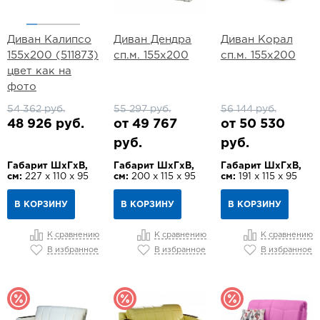
Диван Калипсо
Диван Дендра
Диван Корал
155х200 (511873)
сп.м. 155х200
сп.м. 155х200
цвет как на
фото
54 362 руб.
55 297 руб.
56 144 руб.
48 926 руб.
от 49 767
от 50 530
руб.
руб.
Габарит ШхГхВ,
Габарит ШхГхВ,
Габарит ШхГхВ,
см:
227 х 110 х 95
см:
200 х 115 х 95
см:
191 х 115 х 95
В КОРЗИНУ
В КОРЗИНУ
В КОРЗИНУ
К сравнению
К сравнению
К сравнению
В избранное
В избранное
В избранное