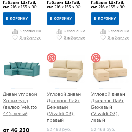
Габарит ШхГхВ,
Габарит ШхГхВ,
Габарит ШхГхВ,
см:
216 х 155 х 90
см:
216 х 155 х 90
см:
216 х 155 х 90
В КОРЗИНУ
В КОРЗИНУ
В КОРЗИНУ
К сравнению
К сравнению
К сравнению
В избранное
В избранное
В избранное
Диван угловой
Угловой диван
Угловой диван
Хольмсунд
Джелонг Лайт
Джелонг Лайт
(велюр Velutto
Бежевый
Бежевый
44), левый
(Vivaldi 03),
(Vivaldi 03),
правый
левый
52 468 руб.
52 468 руб.
от 46 230