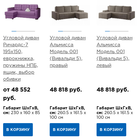
Угловой диван
Угловой диван
Угловой диван
Ричардс-7
Альмисса
Альмисса
195х150,
Модель 001
Модель 001
еврокнижка,
(Вивальди 5),
(Вивальди 5),
пружины НПБ,
правый
левый
ящик, выбор
обивки
от 48 552
48 818 руб.
48 818 руб.
руб.
Габарит ШхГхВ,
Габарит ШхГхВ,
Габарит ШхГхВ,
см:
230 х 160 х 85
см:
260.5 х 161.5 х
см:
260.5 х 161.5 х
100 см
100 см
В КОРЗИНУ
В КОРЗИНУ
В КОРЗИНУ