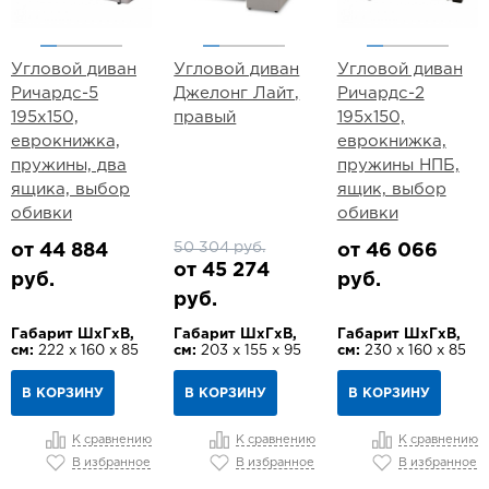
Угловой диван
Угловой диван
Угловой диван
Ричардс-5
Джелонг Лайт,
Ричардс-2
195х150,
правый
195х150,
еврокнижка,
еврокнижка,
пружины, два
пружины НПБ,
ящика, выбор
ящик, выбор
обивки
обивки
50 304 руб.
от 44 884
от 46 066
от 45 274
руб.
руб.
руб.
Габарит ШхГхВ,
Габарит ШхГхВ,
Габарит ШхГхВ,
см:
222 х 160 х 85
см:
203 х 155 х 95
см:
230 х 160 х 85
В КОРЗИНУ
В КОРЗИНУ
В КОРЗИНУ
К сравнению
К сравнению
К сравнению
В избранное
В избранное
В избранное