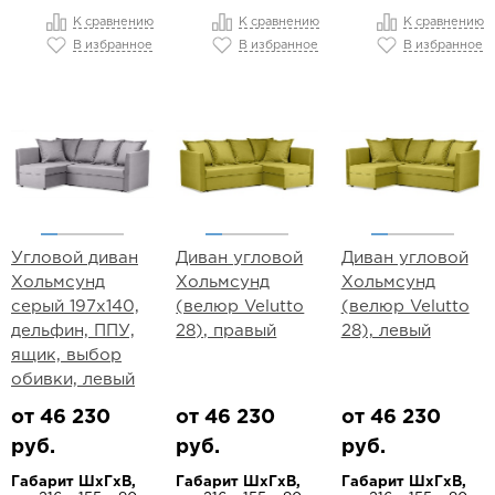
К сравнению
К сравнению
К сравнению
В избранное
В избранное
В избранное
Угловой диван
Диван угловой
Диван угловой
Хольмсунд
Хольмсунд
Хольмсунд
серый 197х140,
(велюр Velutto
(велюр Velutto
дельфин, ППУ,
28), правый
28), левый
ящик, выбор
обивки, левый
от 46 230
от 46 230
от 46 230
руб.
руб.
руб.
Габарит ШхГхВ,
Габарит ШхГхВ,
Габарит ШхГхВ,