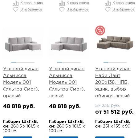
К сравнению
К сравнению
К сравнению
В избранное
В избранное
В избранное
Угловой диван
Угловой диван
Угловой диван
Альмисса
Альмисса
Наби Лайт
Модель 001
Модель 001
200х138, НПБ,
(Ультра Смог),
(Ультра Смог),
ящик, выбор
правый
левый
обивки, левый
57 235 руб.
48 818 руб.
48 818 руб.
от 51 512 руб.
Габарит ШхГхВ,
Габарит ШхГхВ,
Габарит ШхГхВ,
см:
260.5 х 161.5 х
см:
260.5 х 161.5 х
см:
251 х 155 х 90
100 см
100 см